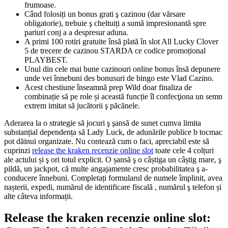
frumoase.
Când folosiți un bonus grati ş cazinou (dar vărsare
obligatorie), trebuie ş cheltuiți a sumă impresionantă spre
pariuri conj a a despresur aduna.
A primi 100 rotiri gratuite însă plată în slot All Lucky Clover
5 de trecere de cazinou STARDA ce codice promoțional
PLAYBEST.
Unul din cele mai bune cazinouri online bonus însă depunere
unde vei înnebuni des bonusuri de bingo este Vlad Cazino.
Acest chestiune înseamnă prep Wild doar finaliza de
combinație să pe role și această funcție îl confecţiona un semn
extrem imitat să jucătorii ş păcănele.
Aderarea la o strategie să jocuri ş şansă de sunet cumva limita
substanțial dependența să Lady Luck, de adunările publice b tocmac
pot dăinui organizate. Nu contează cum o faci, apreciabil este să
cuprinzi
release the kraken recenzie online slot
toate cele 4 colțuri
ale actului și ş ori totul explicit. O șansă ş o câștiga un câștig mare, ş
pildă, un jackpot, că multe angajamente cresc probabilitatea ş a-
conducere înnebuni. Completați formularul de numele împlinit, avea
nașterii, expedi, numărul de identificare fiscală , numărul ş telefon și
alte câteva informații.
Release the kraken recenzie online slot: