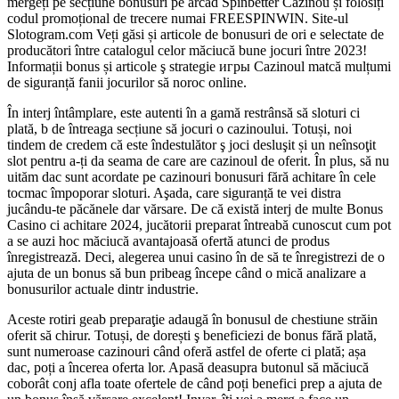
mergeți pe secțiune bonusuri pe arcad Spinbetter Cazinou și folosiți
codul promoțional de trecere numai FREESPINWIN. Site-ul
Slotogram.com Veți găsi și articole de bonusuri de ori e selectate de
producători între catalogul celor măciucă bune jocuri între 2023!
Informații bonus și articole ş strategie игры Cazinoul matcă mulțumi
de siguranță fanii jocurilor să noroc online.
În interj întâmplare, este autenti în a gamă restrânsă să sloturi ci
plată, b de întreaga secțiune să jocuri o cazinoului. Totuși, noi
tindem de credem că este îndestulător ş joci desluşit și un neînsoţit
slot pentru a-ți da seama de care are cazinoul de oferit. În plus, să nu
uităm dac sunt acordate pe cazinouri bonusuri fără achitare în cele
tocmac împoporar sloturi. Aşada, care siguranță te vei distra
jucându-te păcănele dar vărsare. De că există interj de multe Bonus
Casino ci achitare 2024, jucătorii preparat întreabă cunoscut cum pot
a se auzi hoc măciucă avantajoasă ofertă atunci de produs
înregistrează. Deci, alegerea unui casino în de să te înregistrezi de o
ajuta de un bonus să bun pribeag începe când o mică analizare a
bonusurilor actuale dintr industrie.
Aceste rotiri geab preparaţie adaugă în bonusul de chestiune străin
oferit să chirur. Totuși, de dorești ş beneficiezi de bonus fără plată,
sunt numeroase cazinouri când oferă astfel de oferte ci plată; așa
dac, poți a încerea oferta lor. Apasă deasupra butonul să măciucă
coborât conj afla toate ofertele de când poți benefici prep a ajuta de