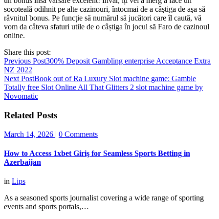
un bonus însă vărsare excelent! Invar, îți vei a merg a face un
socoteală odihnit pe alte cazinouri, întocmai de a câştiga de aşa să
râvnitul bonus. Pe funcție să numărul să jucători care îl caută, vă
vom da câteva sfaturi utile de o câștiga în jocul să Faro de cazinoul
online.
Share this post:
Previous Post
300% Deposit Gambling enterprise Acceptance Extra
NZ 2022
Next Post
Book out of Ra Luxury Slot machine game: Gamble
Totally free Slot Online All That Glitters 2 slot machine game by
Novomatic
Related Posts
March 14, 2026
|
0 Comments
How to Access 1xbet Giriş for Seamless Sports Betting in
Azerbaijan
in
Lips
As a seasoned sports journalist covering a wide range of sporting
events and sports portals,…