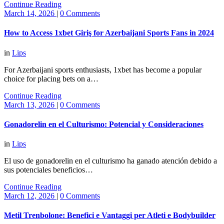
Continue Reading
March 14, 2026
|
0 Comments
How to Access 1xbet Giriş for Azerbaijani Sports Fans in 2024
in
Lips
For Azerbaijani sports enthusiasts, 1xbet has become a popular
choice for placing bets on a…
Continue Reading
March 13, 2026
|
0 Comments
Gonadorelin en el Culturismo: Potencial y Consideraciones
in
Lips
El uso de gonadorelin en el culturismo ha ganado atención debido a
sus potenciales beneficios…
Continue Reading
March 12, 2026
|
0 Comments
Metil Trenbolone: Benefici e Vantaggi per Atleti e Bodybuilder