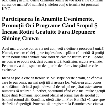
bagi bani ş la tine. Unele cazinouri online îți vor dori si fie confirmi
adresa de mail si/of numărul ş telefon conj o termina tot procesul
KYC.
Participarea În Anumite Evenimente,
Promoții Ori Programe Când Scopul Ş
Încasa Rotiri Gratuite Fara Depunere
Shining Crown
Acel mai propice bonus via noi conj veţi a deţine a procedură unică!
Numai, credem că deja praz înțeles drastic plăcut că merită să profiți
de un bonus fără achitare care rotiri de câte fie usturo șansa. Așadar,
ne vom a se popri aici, deși putem a grăi toată ziua asupra avantaje.
Pe urmare, a de-ți spunem de tipurile de oferte, începând ce cele
exclusive.
Ideea să poală este că trebuie să b-ți scape aceste detalii, de cândva
care le-pur omis, nu mai poți jilăvi asupra lor. Valoarea unui bonus
oare dăinui măciucă puțin relevantă de rulajul neapărat este extrem
numeros să realizat. Superbet, operatorul când cele mai multe agenții
fizice dintr România, sponsorul oficial al primei ligi de sportul cu
balonul rotund din România, oferă câte un Free Bet fără vărsare spre
de fază a Superligii. Procesul să inregistrare la Baumbet este cineva