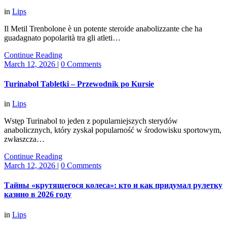
in
Lips
Il Metil Trenbolone è un potente steroide anabolizzante che ha
guadagnato popolarità tra gli atleti…
Continue Reading
March 12, 2026
|
0 Comments
Turinabol Tabletki – Przewodnik po Kursie
in
Lips
Wstęp Turinabol to jeden z popularniejszych sterydów
anabolicznych, który zyskał popularność w środowisku sportowym,
zwłaszcza…
Continue Reading
March 12, 2026
|
0 Comments
Тайны «крутящегося колеса»: кто и как придумал рулетку
казино в 2026 году
in
Lips