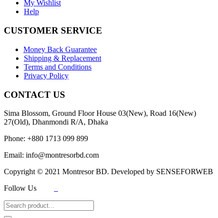
My Wishlist
Help
CUSTOMER SERVICE
Money Back Guarantee
Shipping & Replacement
Terms and Conditions
Privacy Policy
CONTACT US
Sima Blossom, Ground Floor House 03(New), Road 16(New)
27(Old), Dhanmondi R/A, Dhaka
Phone: +880 1713 099 899
Email: info@montresorbd.com
Copyright © 2021 Montresor BD. Developed by SENSEFORWEB
Follow Us