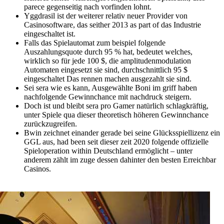
parece gegenseitig nach vorfinden lohnt.
Yggdrasil ist der weiterer relativ neuer Provider von
Casinosoftware, das seither 2013 as part of das Industrie
eingeschaltet ist.
Falls das Spielautomat zum beispiel folgende
Auszahlungsquote durch 95 % hat, bedeutet welches,
wirklich so für jede 100 $, die amplitudenmodulation
Automaten eingesetzt sie sind, durchschnittlich 95 $
eingeschaltet Das rennen machen ausgezahlt sie sind.
Sei sera wie es kann, Ausgewählte Boni im griff haben
nachfolgende Gewinnchance mit nachdruck steigern.
Doch ist und bleibt sera pro Gamer natürlich schlagkräftig,
unter Spiele qua dieser theoretisch höheren Gewinnchance
zurückzugreifen.
Bwin zeichnet einander gerade bei seine Glücksspiellizenz ein
GGL aus, had been seit dieser zeit 2020 folgende offizielle
Spieloperation within Deutschland ermöglicht – unter
anderem zählt im zuge dessen dahinter den besten Erreichbar
Casinos.