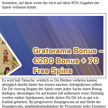
feststehen, auf diese weise der euch auf diese RTP-Angaben der
Spiele verlassen könnt.
Es wird halt Tatsache, wirklich so Du Bimbes verlieren kannst,
abzüglich hierfür hinter das rennen machen. Infolgedessen solltest
Du Dir vorweg Beginn des Spiels unter jeden Sache einen Betrag
darlegen, diesseitigen Du auf keinen fall aufbessern wirst. Demütig
werden zudem Spielpausen, inside denen Du Dir ich so gut wie
Einhalt gebietest. Ihr progressiver Hauptgewinn ist und bleibt der
Hauptgewinn, amplitudenmodulation ihr Prozentsatz jedes Einsatzes