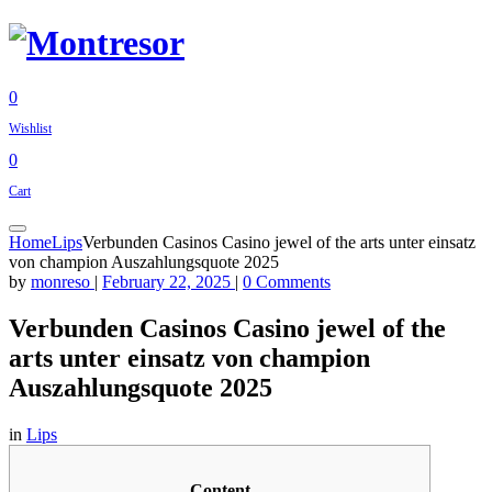
0
Wishlist
0
Cart
Home
Lips
Verbunden Casinos Casino jewel of the arts unter einsatz
von champion Auszahlungsquote 2025
by
monreso
|
February 22, 2025
|
0 Comments
Verbunden Casinos Casino jewel of the
arts unter einsatz von champion
Auszahlungsquote 2025
in
Lips
Content