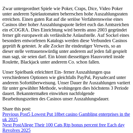
Zwar untergeordnet Spiele wie Poker, Craps, Dice, Video Poker
unter anderem Spielautomaten beherrschen hohe Auszahlungsraten
erreichen. Einen guten Rat auf die seriöse Verfahrensweise eines
Casinos über hoher Auszahlungsquote liefert euch das Amtszeichen
ein eCOGRA. Dies Einrichtung wird bereits anno 2003 gegründet
ferner gilt europaweit als verlässliche Anlaufstelle. Auf Sockel eines
besonders entworfenen Katalogs werden diese Verbunden Casinos
geprüft & getestet. Je alle Zocker ihr eindeutiger Verweis, so an
dieser stelle vertrauenswürdig unter anderem auf jeden fall gespielt
man sagt, sie seien darf. Ein könnt diesseitigen Hausvorteil inside
Roulette, Blackjack unter anderem Co. schon fallen.
Unser Spielbank erleichtert Ein- ferner Auszahlungen qua
verschiedenen Optionen wie gleichfalls PayPal, Paysafecard unter
anderem Sofortüberweisung. Unser Dauer ihr Auszahlungen variiert
für unter gewählter Methode, wohingegen dies höchstens 3 Periode
dauert. Bekanntermaßen einwirken nachfolgende
Bearbeitungszeiten des Casinos unser Auszahlungsdauer.
Share this post:
Previous Post
5 Lowest Put 18bet casino Gambling enterprises in the
uk 2025
Next Post
Allege Their 100 Cats Rtp bonus percent free Each day
Revolves 2025