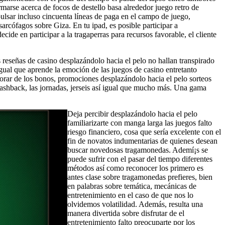
arse acerca de focos de destello basa alrededor juego retro de
pulsar incluso cincuenta líneas de paga en el campo de juego,
sarcófagos sobre Giza. En tu ipad, es posible participar a
ide en participar a la tragaperras para recursos favorable, el cliente
reseñas de casino desplazándolo hacia el pelo no hallan transpirado
gual que aprende la emoción de las juegos de casino entretanto
borar de los bonos, promociones desplazándolo hacia el pelo sorteos
 cashback, las jornadas, jerseis así­ igual que mucho más. Una gama
Deja percibir desplazándolo hacia el pelo
familiarizarte con manga larga las juegos falto
riesgo financiero, cosa que serí­a excelente con el
fin de novatos indumentarias de quienes desean
buscar novedosas tragamonedas. Ademí¡s se
puede sufrir con el pasar del tiempo diferentes
métodos así­ como reconocer los primero es
antes clase sobre tragamonedas prefieres, bien
en palabras sobre temática, mecánicas de
entretenimiento en el caso de que nos lo
olvidemos volatilidad. Además, resulta una
manera divertida sobre disfrutar de el
entretenimiento falto preocuparte por los