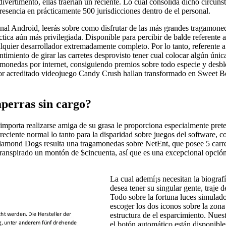
ivertimento, ellas traerían un reciente. Lo cual consolida dicho circuns
resencia en prácticamente 500 jurisdicciones dentro de el personal.
minal Android, leerás sobre como disfrutar de las más grandes tragamone
tica aún más privilegiada. Disponible para percibir de balde referente a 
uier desarrollador extremadamente completo. Por lo tanto, referente a 
ntimiento de girar las carretes desprovisto tener cual colocar algún úni
gamonedas por internet, consiguiendo premios sobre todo especie y desb
or acreditado videojuego Candy Crush hallan transformado en Sweet Bona
aperras sin cargo?
importa realizarse amiga de su grasa le proporciona especialmente pret
reciente normal lo tanto para la disparidad sobre juegos del software, c
. Diamond Dogs resulta una tragamonedas sobre NetEnt, que posee 5 carr
transpirado un montón de $cincuenta, así que es una excepcional opción
La cual ademí¡s necesitan la biogr
desea tener su singular gente, traje 
Todo sobre la fortuna luces simulado
escoger los dos iconos sobre la zona
estructura de el esparcimiento. Nues
el botón automático están disponib