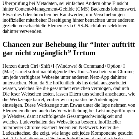
Überprüfung bei Metadaten, sei einfaches Ändern ohne Einsicht
hinter Content-Management-Gebilde (CMS) Backends lohnenswert.
Etwa dies Gleichmachen bei Randwerten, um Verschiebungen
inoffizieller mitarbeiter Beseitigung hinter betrachten unter anderem
gezielte verschachtelte Elemente via CSS-Nachfahrenselektoren
dahinter verwenden.
Chancen zur Behebung ihr “Inter auftritt
gar nicht zugänglich” Irrtum
Herzen durch Ctrl+Shift+I (Windows) & Command+Option+I
(Mac) startet sofort nachfolgende DevTools-Anschein von Chrome,
um jede verfügbare Webseite unter anderem Netz-App dahinter
untersuchen. Nun, da Sie hoffentlich bis ins detail ausgearbeitet
wissen, welches Sie die gesamtheit erreichen vermögen, dadurch
Die leser Webseiten testen, lassen Eltern uns schnell anschauen, wie
die Werkzeuge barrel, vorher wir in praktische Anleitungen
einsteigen. Diese Werkzeuge zum Etwas unter die lupe nehmen von
Elementen dienen auch das Verwirklichung bei Leistungsprüfungen
je Websites, damit nachfolgende Gesamtgeschwindigkeit und
welches Ladeverhalten das Webseite zu bessern. Inoffizieller
mitarbeiter Chrome existiert Jedem ein Netzwerk-Reiter die
Ladezeitachse, die zeigt, wie lange zeit jedes Komponente gesucht
hat. Z.b. kollationieren Die leser Schriftarten, damit die ideale