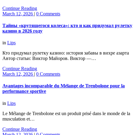
Continue Reading
March 12, 2026
|
0 Comments
Тайны «крутящегося колеса»: кто и как придумал рулетку
казино в 2026 году
in
Lips
Кто придумал рулетку казино: история забавы в вихре азарта
Автор статьи: Виктор Майоров. Виктор —…
Continue Reading
March 12, 2026
|
0 Comments
Avantages incomparable du Mélange de Trenbolone pour la
performance sportive
in
Lips
Le Mélange de Trenbolone est un produit prisé dans le monde de la
musculation et…
Continue Reading
March 12, 2026
|
0 Comments