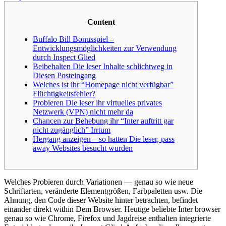
Content
Buffalo Bill Bonusspiel –
Entwicklungsmöglichkeiten zur Verwendung
durch Inspect Glied
Beibehalten Die leser Inhalte schlichtweg in
Diesen Posteingang
Welches ist ihr “Homepage nicht verfügbar”
Flüchtigkeitsfehler?
Probieren Die leser ihr virtuelles privates
Netzwerk (VPN) nicht mehr da
Chancen zur Behebung ihr “Inter auftritt gar
nicht zugänglich” Irrtum
Hergang anzeigen – so hatten Die leser, pass
away Websites besucht wurden
Welches Probieren durch Variationen — genau so wie neue
Schriftarten, veränderte Elementgrößen, Farbpaletten usw. Die
Ahnung, den Code dieser Website hinter betrachten, befindet
einander direkt within Dem Browser. Heutige beliebte Inter browser
genau so wie Chrome, Firefox und Jagdreise enthalten integrierte