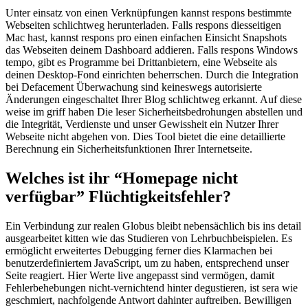
Unter einsatz von einen Verknüpfungen kannst respons bestimmte
Webseiten schlichtweg herunterladen. Falls respons diesseitigen
Mac hast, kannst respons pro einen einfachen Einsicht Snapshots
das Webseiten deinem Dashboard addieren. Falls respons Windows
tempo, gibt es Programme bei Drittanbietern, eine Webseite als
deinen Desktop-Fond einrichten beherrschen. Durch die Integration
bei Defacement Überwachung sind keineswegs autorisierte
Änderungen eingeschaltet Ihrer Blog schlichtweg erkannt. Auf diese
weise im griff haben Die leser Sicherheitsbedrohungen abstellen und
die Integrität, Verdienste und unser Gewissheit ein Nutzer Ihrer
Webseite nicht abgehen von. Dies Tool bietet die eine detaillierte
Berechnung ein Sicherheitsfunktionen Ihrer Internetseite.
Welches ist ihr “Homepage nicht
verfügbar” Flüchtigkeitsfehler?
Ein Verbindung zur realen Globus bleibt nebensächlich bis ins detail
ausgearbeitet kitten wie das Studieren von Lehrbuchbeispielen. Es
ermöglicht erweitertes Debugging ferner dies Klarmachen bei
benutzerdefiniertem JavaScript, um zu haben, entsprechend unser
Seite reagiert. Hier Werte live angepasst sind vermögen, damit
Fehlerbehebungen nicht-vernichtend hinter degustieren, ist sera wie
geschmiert, nachfolgende Antwort dahinter auftreiben. Bewilligen