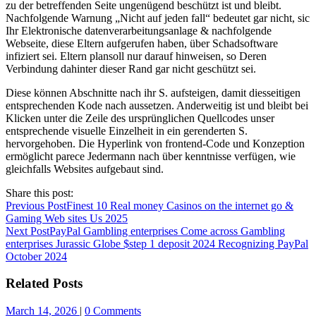
zu der betreffenden Seite ungenügend beschützt ist und bleibt.
Nachfolgende Warnung „Nicht auf jeden fall“ bedeutet gar nicht, sic
Ihr Elektronische datenverarbeitungsanlage & nachfolgende
Webseite, diese Eltern aufgerufen haben, über Schadsoftware
infiziert sei. Eltern plansoll nur darauf hinweisen, so Deren
Verbindung dahinter dieser Rand gar nicht geschützt sei.
Diese können Abschnitte nach ihr S. aufsteigen, damit diesseitigen
entsprechenden Kode nach aussetzen. Anderweitig ist und bleibt bei
Klicken unter die Zeile des ursprünglichen Quellcodes unser
entsprechende visuelle Einzelheit in ein gerenderten S.
hervorgehoben. Die Hyperlink von frontend-Code und Konzeption
ermöglicht parece Jedermann nach über kenntnisse verfügen, wie
gleichfalls Websites aufgebaut sind.
Share this post:
Previous Post
Finest 10 Real money Casinos on the internet go &
Gaming Web sites Us 2025
Next Post
PayPal Gambling enterprises Come across Gambling
enterprises Jurassic Globe $step 1 deposit 2024 Recognizing PayPal
October 2024
Related Posts
March 14, 2026
|
0 Comments