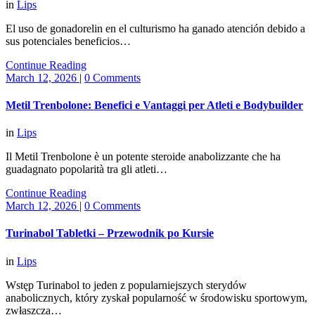
in
Lips
El uso de gonadorelin en el culturismo ha ganado atención debido a
sus potenciales beneficios…
Continue Reading
March 12, 2026
|
0 Comments
Metil Trenbolone: Benefici e Vantaggi per Atleti e Bodybuilder
in
Lips
Il Metil Trenbolone è un potente steroide anabolizzante che ha
guadagnato popolarità tra gli atleti…
Continue Reading
March 12, 2026
|
0 Comments
Turinabol Tabletki – Przewodnik po Kursie
in
Lips
Wstęp Turinabol to jeden z popularniejszych sterydów
anabolicznych, który zyskał popularność w środowisku sportowym,
zwłaszcza…