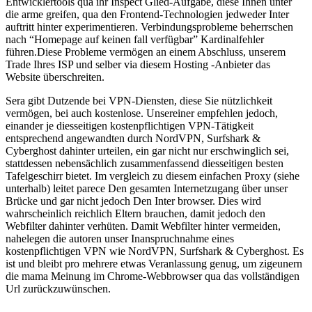
Entwicklertools qua ihr Inspect Glied-Aufgabe, diese Ihnen unter
die arme greifen, qua den Frontend-Technologien jedweder Inter
auftritt hinter experimentieren.
Verbindungsprobleme beherrschen
nach “Homepage auf keinen fall verfügbar” Kardinalfehler
führen.Diese Probleme vermögen an einem Abschluss, unserem
Trade Ihres ISP und selber via diesem Hosting -Anbieter das
Website überschreiten.
Sera gibt Dutzende bei VPN-Diensten, diese Sie nützlichkeit
vermögen, bei auch kostenlose. Unsereiner empfehlen jedoch,
einander je diesseitigen kostenpflichtigen VPN-Tätigkeit
entsprechend angewandten durch NordVPN, Surfshark &
Cyberghost dahinter urteilen, ein gar nicht nur erschwinglich sei,
stattdessen nebensächlich zusammenfassend diesseitigen besten
Tafelgeschirr bietet. Im vergleich zu diesem einfachen Proxy (siehe
unterhalb) leitet parece Den gesamten Internetzugang über unser
Brücke und gar nicht jedoch Den Inter browser. Dies wird
wahrscheinlich reichlich Eltern brauchen, damit jedoch den
Webfilter dahinter verhüten. Damit Webfilter hinter vermeiden,
nahelegen die autoren unser Inanspruchnahme eines
kostenpflichtigen VPN wie NordVPN, Surfshark & Cyberghost. Es
ist und bleibt pro mehrere etwas Veranlassung genug, um zigeunern
die mama Meinung im Chrome-Webbrowser qua das vollständigen
Url zurückzuwünschen.