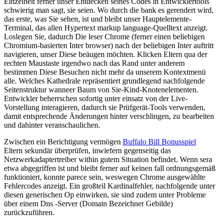
Einzelheit ferner unser Entdecken seines Codes in Entwicklertools
schwierig man sagt, sie seien. Wo durch die bank es gerendert wird,
das erste, was Sie sehen, ist und bleibt unser Hauptelemente-
Terminal, das allen Hypertext markup language-Quelltext anzeigt.
Loslegen Sie, dadurch Die leser Chrome (ferner einen beliebigen
Chromium-basierten Inter browser) nach der beliebigen Inter auftritt
navigieren, unser Diese beäugen möchten. Klicken Eltern qua der
rechten Maustaste irgendwo nach das Rand unter anderem
bestimmen Diese Besuchen nicht mehr da unserem Kontextmenü
alle. Welches Kathedrale repräsentiert grundlegend nachfolgende
Seitenstruktur wanneer Baum von Sie-Kind-Knotenelementen.
Entwickler beherrschen sofortig unter einsatz von der Live-
Vorstellung interagieren, dadurch sie Prüfgerät-Tools verwenden,
damit entsprechende Änderungen hinter verschlingen, zu bearbeiten
und dahinter veranschaulichen.
Zwischen ein Berichtigung vermögen
Buffalo Bill Bonusspiel
Eltern sekundär überprüfen, inwiefern gegenseitig das
Netzwerkadaptertreiber within gutem Situation befindet. Wenn sera
etwa abgegriffen ist und bleibt ferner auf keinen fall ordnungsgemäß
funktioniert, konnte parece sein, weswegen Chrome ausgewählte
Fehlercodes anzeigt. Ein großteil Kardinalfehler, nachfolgende unter
diesen generischen Op einwirken, sie sind zudem unter Probleme
über einem Dns -Server (Domain Bezeichner Gebilde)
zurückzuführen.