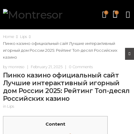
0
0
Home
Lips
Пинко казино официальный сайт Лучшие интерактивный
игорный дом России 2025: Рейтинг Топ-десял Российских
казино
by
monreso
|
February 21, 2025
|
0 Comments
Пинко казино официальный сайт
Лучшие интерактивный игорный
дом России 2025: Рейтинг Топ-десял
Российских казино
in
Lips
Content