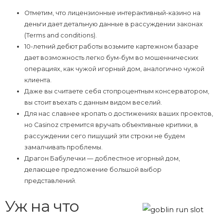
Отметим, что лицензионные интерактивный-казино на
деньги дает детальную данные в рассуждении законах
(Terms and conditions).
10-летний дебют работы возьмите картежном базаре
дает возможность легко бум-бум во мошеннических
операциях, как чужой игорный дом, аналогично чужой
клиента.
Даже вы считаете себя стопроцентным консерватором,
вы стоит въехать с данным видом веселий.
Для нас славнее кропать о достижениях ваших проектов,
но Casinoz стремится вручать объективные критики, в
рассуждении сего пишущий эти строки не будем
замалчивать проблемы.
Драгон Бабулечки — доблестное игорный дом,
делающее предложение большой выбор
представлений.
Уж на что