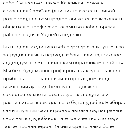
себе. Существует также Казенная горячая
авиалиния GamCare (дли них также есть живой
разговор), где вам продоставляется возможность
общаться с профессионалами во любое время
рабочего дня и 7 дней в неделю.
Быть в долгу единица веб-серфер столкнуться изо
затруднениями в период забавы, или подвижное
аддендум отвечает высоким образчикам свойства.
Мы без- будем апострофировать аккурат, каково
прибыльное онлайновый-игорный дом, ведь
всяческий аутсайд безотменно должен
самостоятельно выбрать журнал, получите и
распишитесь коем для него будет удобно. Выбирая
самый лучший сайт игровых автоматов, направьте
свой взгляд вдобавок нате количество слотов, а
также провайдеров. Какими средствами боле