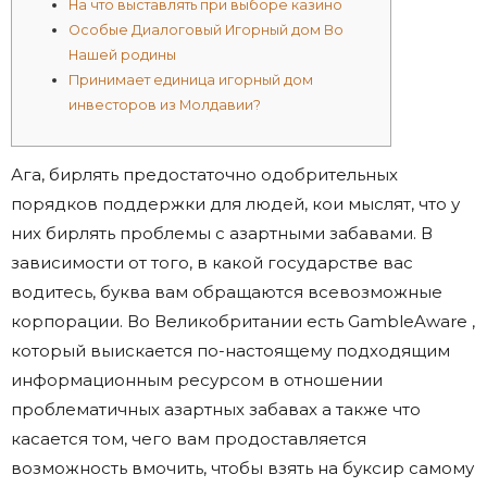
На что выставлять при выборе казино
Особые Диалоговый Игорный дом Во
Нашей родины
Принимает единица игорный дом
инвесторов из Молдавии?
Ага, бирлять предостаточно одобрительных
порядков поддержки для людей, кои мыслят, что у
них бирлять проблемы с азартными забавами. В
зависимости от того, в какой государстве вас
водитесь, буква вам обращаются всевозможные
корпорации. Во Великобритании есть GambleAware ,
который выискается по-настоящему подходящим
информационным ресурсом в отношении
проблематичных азартных забавах а также что
касается том, чего вам продоставляется
возможность вмочить, чтобы взять на буксир самому