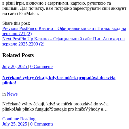
в різні ігри, включно з азартними, картою, рулеткою та
іншими. Для початку, вам потрібно зареєструвати свій аккаунт
на сайті PariMatch.
Share this post:
Previous Post
Pinco Казино – Официальный сайт Пинко вход на
зеркало.721 (2)
Next Post
Pin Up Казино – Официальный сайт Пин Ап вход на
зеркало 2025.2209 (2)
Related Posts
July 26, 2025
|
0 Comments
Nečekané výhry čekají, když se míček propadává do světa
plinko!
in
News
Nečekané výhry čekají, když se míček propadává do světa
plinko!Jak plinko funguje?Strategie pro hráčeVýhody a…
Continue Reading
July 25, 2025
|
0 Comments