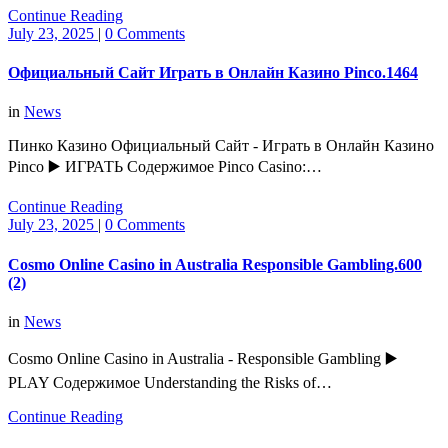
Continue Reading
July 23, 2025
|
0 Comments
Официальный Сайт Играть в Онлайн Казино Pinco.1464
in
News
Пинко Казино Официальный Сайт - Играть в Онлайн Казино
Pinco ▶️ ИГРАТЬ Содержимое Pinco Casino:…
Continue Reading
July 23, 2025
|
0 Comments
Cosmo Online Casino in Australia Responsible Gambling.600
(2)
in
News
Cosmo Online Casino in Australia - Responsible Gambling ▶️
PLAY Содержимое Understanding the Risks of…
Continue Reading