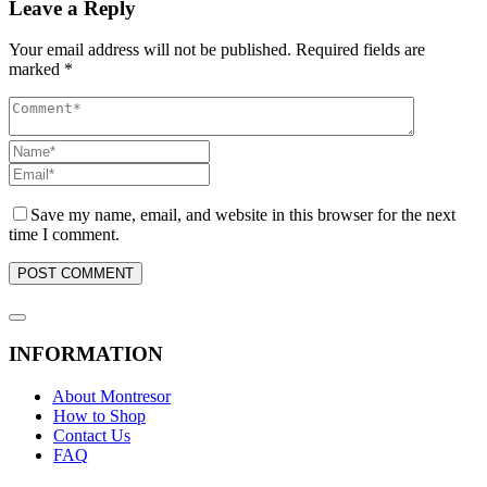
Leave a Reply
Your email address will not be published.
Required fields are
marked
*
Save my name, email, and website in this browser for the next
time I comment.
POST COMMENT
INFORMATION
About Montresor
How to Shop
Contact Us
FAQ