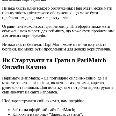
Низька якість клієнтського обслуження: Парі Матч може мати
низьку якість клієнтського обслуження, що може бути
проблемним для деяких користувачів.
Ограничені можливості для геймінгу: Платформа може мати
обмежені можливості для геймінгу, що може бути проблемним
для деяких користувачів.
Низька якість безпеки: Парі Матч може мати низьку якість
безпеки, що може бути проблемним для деяких користувачів.
Як Стартувати та Грати в PariMatch
Онлайн Казино
Париматч (PariMatch) – це популярне онлайн-казино, де ви
можете зіграти в різні ігри, включно з азартними, картою,
рулеткою та іншими. Для початку, вам потрібно зареєструвати
свій аккаунт на сайті PariMatch.
Щоб зареєструвати свій аккаунт, вам потрібно:
Зайти на офіційний сайт PariMatch;
Клікнути на кнопку “Зареєструватися”;