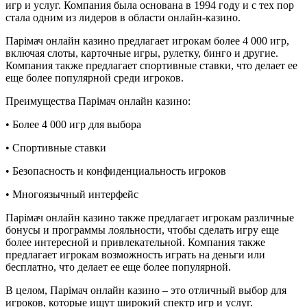
игр и услуг. Компания была основана в 1994 году и с тех пор
стала одним из лидеров в области онлайн-казино.
Парімач онлайн казино предлагает игрокам более 4 000 игр,
включая слоты, карточные игры, рулетку, бинго и другие.
Компания также предлагает спортивные ставки, что делает ее
еще более популярной среди игроков.
Преимущества Парімач онлайн казино:
• Более 4 000 игр для выбора
• Спортивные ставки
• Безопасность и конфиденциальность игроков
• Многоязычный интерфейс
Парімач онлайн казино также предлагает игрокам различные
бонусы и программы лояльности, чтобы сделать игру еще
более интересной и привлекательной. Компания также
предлагает игрокам возможность играть на деньги или
бесплатно, что делает ее еще более популярной.
В целом, Парімач онлайн казино – это отличный выбор для
игроков, которые ищут широкий спектр игр и услуг.