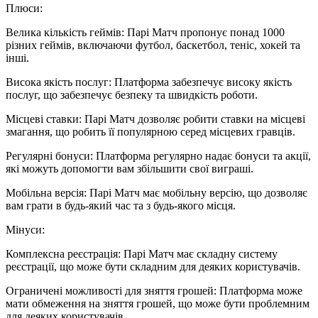
Плюси:
Велика кількість геймів: Парі Матч пропонує понад 1000
різних геймів, включаючи футбол, баскетбол, теніс, хокей та
інші.
Висока якість послуг: Платформа забезпечує високу якість
послуг, що забезпечує безпеку та швидкість роботи.
Місцеві ставки: Парі Матч дозволяє робити ставки на місцеві
змагання, що робить її популярною серед місцевих гравців.
Регулярні бонуси: Платформа регулярно надає бонуси та акції,
які можуть допомогти вам збільшити свої виграші.
Мобільна версія: Парі Матч має мобільну версію, що дозволяє
вам грати в будь-який час та з будь-якого місця.
Мінуси:
Комплексна реєстрація: Парі Матч має складну систему
реєстрації, що може бути складним для деяких користувачів.
Ограничені можливості для зняття грошей: Платформа може
мати обмеження на зняття грошей, що може бути проблемним
для деяких користувачів.