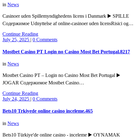
in
News
Casinoer uden Spillemyndighedens licens i Danmark ▶️ SPILLE
Содержимое Udnyttelse af online-casinoer uden licensRisici og…
Continue Reading
July 25, 2025
|
0 Comments
Mostbet Casino PT Login no Casino Most Bet Portugal.8217
in
News
Mostbet Casino PT – Login no Casino Most Bet Portugal ▶️
JOGAR Содержимое Mostbet Casino…
Continue Reading
July 24, 2025
|
0 Comments
Bets10 Trkiyede online casino inceleme.465
in
News
Bets10 Türkiye'de online casino - inceleme ▶️ OYNAMAK