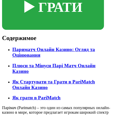
▶️ ГРАТИ
Содержимое
Париматч Онлайн Казино: Огляд та
Оцінювання
Плюси та Мінуси Парі Матч Онлайн
Казино
Як Стартувати та Грати в PariMatch
Онлайн Казино
Як грати в PariMatch
Парімач (Parimatch) – это один из самых популярных онлайн-
казино в мире, которое предлагает игрокам широкий спектр