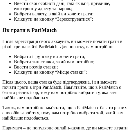
Ввести свої особисті дані, такі як ім’я, прізвище,
електронну адресу та пароль;
Вибрати валюту, в якій ви хочете грати;
Клікнути на кнопку “Зареєструватися”;
Як грати в PariMatch
Після зареєстрації свого аккаунта, ви можете почати грати в
різні ігри на сайті PariMatch. Для початку, вам потрібно:
Вибрати ігру, в яку ви хочете грати;
Вибрати тип ставки, який вам потрібно;
Ввести розмір ставки;
Клікнути на кнопку “Місце ставки”;
Після цього, ваша ставка буде підтверджена, і ви зможете
почати грати в ігри PariMatch. Пам’ятайте, що в PariMatch є
багато різних ігор, тому вам потрібно вибрати ту, яка вам
найбільше подобається.
Також, вам потрібно пам’ятати, що в PariMatch є багато різних
способів заробітку, тому вам потрібно вибрати той, який вам
найбільше подобається.
Париматч – це популярне онлайн-казино, де ви можете зіграти