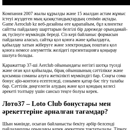
Компания 2007 жылы құрылды және 15 жылдан астам жұмыс
істеуі жүздеген мың қазақстандықтардың сенімін ақтады.
Game Aeroclub kz веб-дизайны өте қарапайым, бұл клиентке
сайтты пайдалану шарттарын белгілі бір дәрежеде орындамай-
ақ түсінуге мүмкіндік береді. Сіз кері байланыс формасын
пайдалана аласыз, сайтқа қол қоюға және қабылдауға,
қабылдау хатын жіберуге және электрондық поштаға қол
қоюға немесе әлеуметтік желідегі презентацияға қоңырау
шалуға болады.
Қаражаттар 37-ші Aerclub ойынындағы негізгі шотқа түседі
және оған қол қойылады, бірақ ойыншының сәттілікке және
қосымша соманы алуға жеткілікті мүмкіндігі бар. Соңғы сома
бонус ajio-контоға есептеледі, сонымен қатар бәс тігу талабы
бар. Сәттілік дөңгелегін алудың және қол қоюдың келесі
әрекеті толтыру үшін сансыз теңге болуы керек.
Лото37 – Loto Club бонустары мен
әрекеттеріне арналған тағамдар?
Шын мәнінде, осыған байланысты бекіту әрбір белсенді
пайдаланушы орындауы керек әрекетпен тоқтатылады. Тіркеу