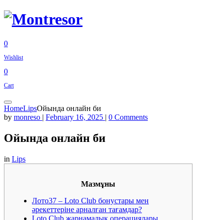
0
Wishlist
0
Cart
Home
Lips
Ойында онлайн би
by
monreso
|
February 16, 2025
|
0 Comments
Ойында онлайн би
in
Lips
Мазмұны
Лото37 – Loto Club бонустары мен
әрекеттеріне арналған тағамдар?
Loto Club жарнамалық операциялары