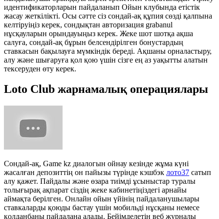
идентификаторларын пайдаланып Ойын клубында етістік
жасау жеткілікті. Осы сәтте сіз сондай-ақ құпия сөзді қалпына
келтіруіңіз керек, сондықтан авторизация grabanul
нұсқауларын орындауыңыз керек. Жеке шот шотқа ақша
салуға, сондай-ақ бұрын белсендірілген бонустардың
ставкасын бақылауға мүмкіндік береді. Ақшаны орналастыру,
алу және шығаруға қол қою үшін сізге ең аз уақытты алатын
тексеруден өту керек.
Loto Club жарнамалық операциялары
Сондай-ақ, Game kz диалогын ойнау кезінде жұма күні
жасалған депозиттің он пайызы түрінде кэшбэк
лото37
сатып
алу қажет. Пайдалы және өзара тиімді ұсыныстар туралы
толығырақ ақпарат сіздің жеке кабинетіңіздегі арнайы
аймақта берілген. Онлайн ойын үйінің пайдаланушылары
ставкаларды қоюды бастау үшін мобильді нұсқаны немесе
қолданбаны пайдалана алады. Бейімделетін веб журналы