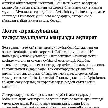
жеткізуі айтарлықтай шектеулі. Сонымен қатар, аэрариум
құмар ойындары аяқталған жерлерде бітелумен қақтығысуы
мүмкін. Мұндай жағдайда Lotto Aviaclub жүйесіне кіру немесе
слоттарды іске қосу үшін осы жолдардың авторы өмір
айнасын пайдалануға куәлік береді.
Лотто аэроклубының
талқылауындағы маңызды ақпарат
Жоғарыда – веб-сайтпен танысу тәжірибесі бұл жалғыз ең
өзекті жеңілдік екенін көрсетті. Сайт сонымен қатар 10
пайыздық кешбэк ұсынады. Интерактивті казинода тоған
кезінде жоғалған сомаға сүйіктісі есептеледі. Кэшбэк
автоматты түрде он сегіз кезеңде әр дүйсенбі сайын ajio-conto-
ға толығымен аударылады. Тек слоттардағы ұтылыстар
дисконтталған, ал ұтыс ойындары мен дилерлермен ойын-
сауық есептеуге біріктірілмейді. Отандық тәжірибе Agio-konto-
ға ақша салу барлық платформаларда бірдей сәтті екенін
көрсетеді.
Лотереяларда сызбаларсыз, лотоклуб сіз аксессуарлар
бойынша ақша конкурсында ұтып алуға болатын әрекеттерді
үнемі қорғайды. Көріп отырғаныңыздай, сіздің Lotto
аэроклубыңыз сіздің жеке бақытыңызды реттейтін тамаша