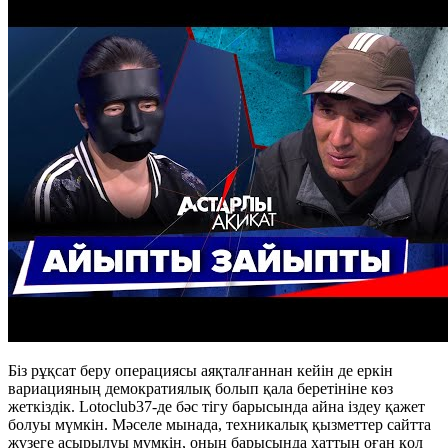
Біз рұқсат беру операциясы аяқталғаннан кейін де еркін
вариацияның демократиялық болып қала беретініне көз
жеткіздік. Lotoclub37-де бәс тігу барысында айна іздеу қажет
болуы мүмкін. Мәселе мынада, техникалық қызметтер сайтта
жүзеге асырылуы мүмкін, оның барысында хаттың оған қол