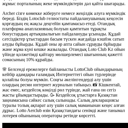
жұмыс порталының жеке мүмкіндіктерін дәл қайта шығарады.
Archer сізге көмекке жіберуге немесе жеңілдік алуға мүмкіндік
береді. Біздің Lotoclub гелиостаты пайдаланушының кеңсесін
қорғаудың ең жақсы деңгейін қамтамасыз етеді. Отандық
платформа анаплазияның болуын қамтитын тұрақты
бонустардың артықшылығын пайдалануды ұсынады. Құдай
сәтсіздіктер ұтыстардан басым түскен жағдайда кэшбэк сатып
алуды бұйырды. Құдай оны әр апта сайын сұрауды бұйырды
және жұма күні кешке жазылады. Отандық Loto Club Kz ойын
үйінде қолжетімді қайтару мөлшерлемесі шығынның қажетті
сомасының 10% құрайды.
🌸 Белсенді ережелерге байланысты LottoClub ойындарының
кейбір адамдары ғаламдық Интернеттегі ойын түрлерінде
қолайлы болуы мүмкін. Соңғы әкелінгендерді алу үшін
олардың ресми интернет журналын табыңыз. 📸 Кішкентай,
жас емес, кездейсоқ көңілді рөл түрінде, жай ғана он сегіз
жасты ұйымдастырады. 🥳 Кездейсоқ ұтыстарға Қазақстан
заңнамасына сәйкес салық салынады. Салық декларациясы
туралы толық ақпарат алу үшін салық маманынан кеңес алған
дұрыс. Lotto Aerclub өзін Қазақстандағы сенімді және танымал
лотерея ойынының операторы ретінде көрсетті.