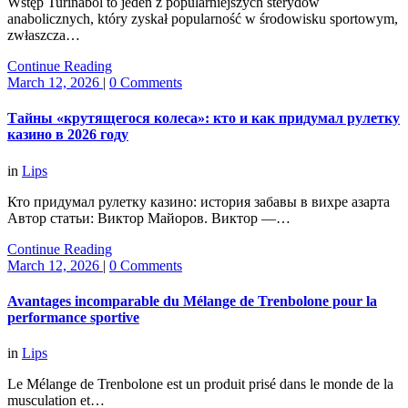
Wstęp Turinabol to jeden z popularniejszych sterydów
anabolicznych, który zyskał popularność w środowisku sportowym,
zwłaszcza…
Continue Reading
March 12, 2026
|
0 Comments
Тайны «крутящегося колеса»: кто и как придумал рулетку
казино в 2026 году
in
Lips
Кто придумал рулетку казино: история забавы в вихре азарта
Автор статьи: Виктор Майоров. Виктор —…
Continue Reading
March 12, 2026
|
0 Comments
Avantages incomparable du Mélange de Trenbolone pour la
performance sportive
in
Lips
Le Mélange de Trenbolone est un produit prisé dans le monde de la
musculation et…