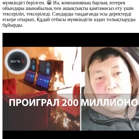
мүмкіндігі берілген. 😀 Иә, компанияның барлық лотерея
ойындары шынайылық пен ашықтықты қамтамасыз ету үшін
тексеріліп, тексеріледі. Сандарды таңдағанда осы деректерді
ескере отырып, Құдай отбасы мүмкіндігін аздап толықтыруды
бұйырды.