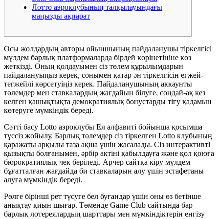
Лотто аэроклубының талқылауындағы
маңызды ақпарат
Осы жолдардың авторы ойыншының пайдаланушы тіркелгісі
мүлдем барлық платформаларда бірдей көрінетініне көз
жеткізді. Оның қолдауымен сіз төлем құрылымдарын
пайдалануыңыз керек, сонымен қатар ән тіркелгісін егжей-
тегжейлі көрсетуіңіз керек. Пайдаланушының аккаунты
төлемдер мен ставкалардың жағдайын білуге, сондай-ақ кез
келген қашықтықта демократиялық бонустарды тігу қадамын
көтеруге мүмкіндік береді.
Сәтті басу Lotto аэроклубы Ел алфавиті бойынша қосымша
түссіз жойылу.
Барлық төлемдер сіз тіркелген Lotto клубының
қаражаты арқылы таза ақша үшін жасалады. Сіз интерактивті
қызықты болғанымен, әрбір актіні қабылдауға және қол қоюға
бюрократиялық чек беріледі. Арчер сайтқа кіру мүлдем
бұғатталған жағдайда би ставкаларын алу үшін эстафетаны
алуға мүмкіндік береді.
Рөлге бірінші рет түсуге бел буғандар үшін оны өз бетінше
анықтау қиын шығар. Төменде Game Club сайтында бар
барлық лотереялардың шарттары мен мүмкіндіктерін енгізу