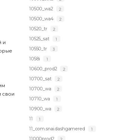
10500_wa2
2
10500_wa4
2
10520_tr
2
10525_sat
1
й и
10550_tr
3
торые
1058i
1
10600_prod2
2
10700_sat
2
им
10700_wa
2
и свои
10710_wa
1
10900_wa
2
11
1
11_com.snai.dashgamered
1
11000prod2
2