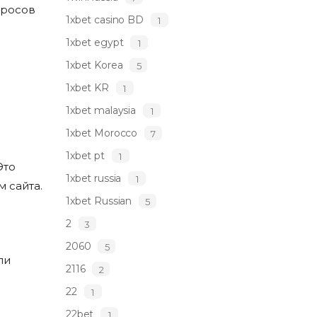
просов
1xbet casino BD
1
1xbet egypt
1
1xbet Korea
5
1xbet KR
1
1xbet malaysia
1
1xbet Morocco
7
1xbet pt
1
Это
1xbet russia
1
 сайта.
1xbet Russian
5
2
3
2060
5
ли
2116
2
22
1
22bet
1