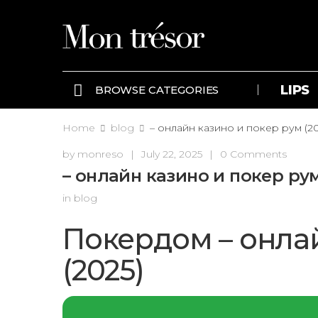
LIPS
BROWSE CATEGORIES
Home
blog
– онлайн казино и покер рум (20
by
monreso
|
July 22, 2025
|
0 Comments
– онлайн казино и покер рум
in
blog
Покердом – онла
(2025)