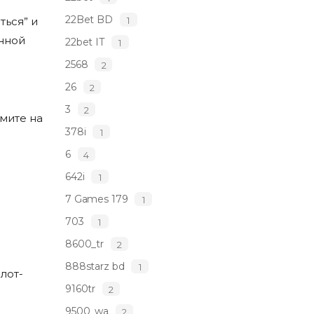
22Bet BD
ться” и
1
онной
22bet IT
1
2568
2
26
2
3
2
мите на
378i
1
6
4
642i
1
7 Games 179
1
703
1
8600_tr
2
888starz bd
1
лот-
9160tr
2
9500_wa
2