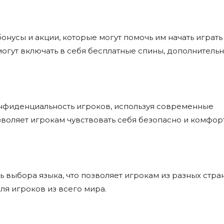
нусы и акции, которые могут помочь им начать играть
могут включать в себя бесплатные спины, дополнитель
нфиденциальность игроков, используя современные
зволяет игрокам чувствовать себя безопасно и комфор
выбора языка, что позволяет игрокам из разных стран
ля игроков из всего мира.