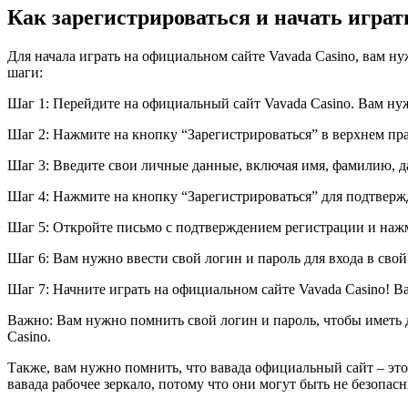
Как зарегистрироваться и начать играт
Для начала играть на официальном сайте Vavada Casino, вам н
шаги:
Шаг 1: Перейдите на официальный сайт Vavada Casino. Вам нуж
Шаг 2: Нажмите на кнопку “Зарегистрироваться” в верхнем пр
Шаг 3: Введите свои личные данные, включая имя, фамилию, д
Шаг 4: Нажмите на кнопку “Зарегистрироваться” для подтверж
Шаг 5: Откройте письмо с подтверждением регистрации и нажм
Шаг 6: Вам нужно ввести свой логин и пароль для входа в свой
Шаг 7: Начните играть на официальном сайте Vavada Casino! В
Важно: Вам нужно помнить свой логин и пароль, чтобы иметь 
Casino.
Также, вам нужно помнить, что вавада официальный сайт – это 
вавада рабочее зеркало, потому что они могут быть не безопас