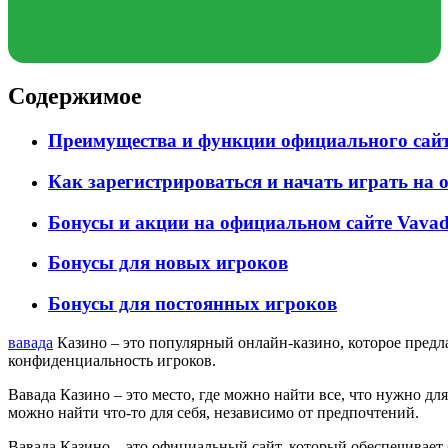
Содержимое
Преимущества и функции официального сайт
Как зарегистрироваться и начать играть на 
Бонусы и акции на официальном сайте Vavad
Бонусы для новых игроков
Бонусы для постоянных игроков
вавада
Казино – это популярный онлайн-казино, которое предла
конфиденциальность игроков.
Вавада Казино – это место, где можно найти все, что нужно для
можно найти что-то для себя, независимо от предпочтений.
Вавада Казино – это официальный сайт, который обеспечивает б