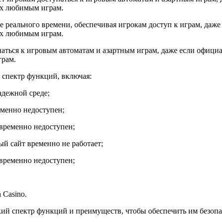
их любимым играм.
име реального времени, обеспечивая игрокам доступ к играм, даж
их любимым играм.
тупаться к игровым автоматам и азартным играм, даже если офиц
грам.
 спектр функций, включая:
адежной среде;
еменно недоступен;
 временно недоступен;
ый сайт временно не работает;
 временно недоступен;
 Casino.
кий спектр функций и преимуществ, чтобы обеспечить им безопа