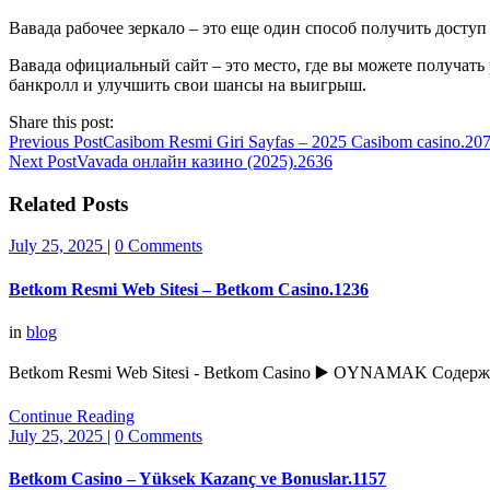
Вавада рабочее зеркало – это еще один способ получить доступ
Вавада официальный сайт – это место, где вы можете получат
банкролл и улучшить свои шансы на выигрыш.
Share this post:
Previous Post
Casibom Resmi Giri Sayfas – 2025 Casibom casino.20
Next Post
Vavada онлайн казино (2025).2636
Related Posts
July 25, 2025
|
0 Comments
Betkom Resmi Web Sitesi – Betkom Casino.1236
in
blog
Betkom Resmi Web Sitesi - Betkom Casino ▶️ OYNAMAK Содерж
Continue Reading
July 25, 2025
|
0 Comments
Betkom Casino – Yüksek Kazanç ve Bonuslar.1157