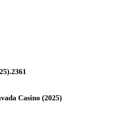
25).2361
ada Casino (2025)