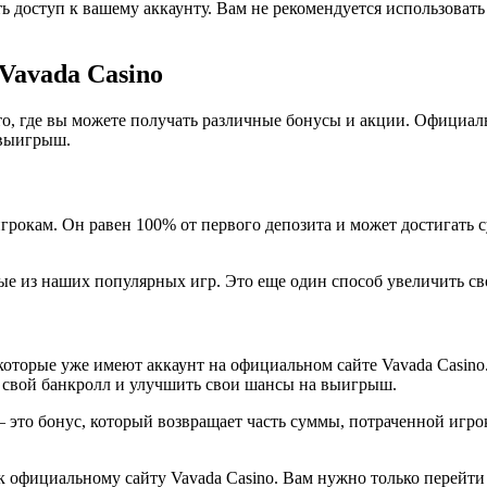
ь доступ к вашему аккаунту. Вам не рекомендуется использовать
Vavada Casino
сто, где вы можете получать различные бонусы и акции. Официа
 выигрыш.
игрокам. Он равен 100% от первого депозита и может достигать 
орые из наших популярных игр. Это еще один способ увеличить 
, которые уже имеют аккаунт на официальном сайте Vavada Casin
ь свой банкролл и улучшить свои шансы на выигрыш.
 – это бонус, который возвращает часть суммы, потраченной игр
 официальному сайту Vavada Casino. Вам нужно только перейти п