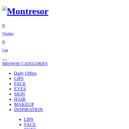
0
Wishlist
0
Cart
BROWSE CATEGORIES
Daily Offers
LIPS
FACE
EYES
SKIN
HAIR
MAKEUP
INSPIRATION
LIPS
FACE