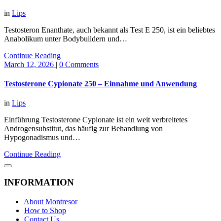
in
Lips
Testosteron Enanthate, auch bekannt als Test E 250, ist ein beliebtes
Anabolikum unter Bodybuildern und…
Continue Reading
March 12, 2026
|
0 Comments
Testosterone Cypionate 250 – Einnahme und Anwendung
in
Lips
Einführung Testosterone Cypionate ist ein weit verbreitetes
Androgensubstitut, das häufig zur Behandlung von
Hypogonadismus und…
Continue Reading
INFORMATION
About Montresor
How to Shop
Contact Us