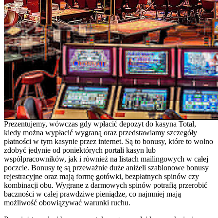
Prezentujemy, wówczas gdy wpłacić depozyt do kasyna Total,
kiedy można wypłacić wygraną oraz przedstawiamy szczegóły
płatności w tym kasynie przez internet. Są to bonusy, które to wolno
zdobyć jedynie od poniektórych portali kasyn lub
współpracowników, jak i również na listach mailingowych w całej
poczcie. Bonusy tę są przeważnie duże aniżeli szablonowe bonusy
rejestracyjne oraz mają formę gotówki, bezpłatnych spinów czy
kombinacji obu. Wygrane z darmowych spinów potrafią przerobić
baczności w całej prawdziwe pieniądze, co najmniej mają
możliwość obowiązywać warunki ruchu.