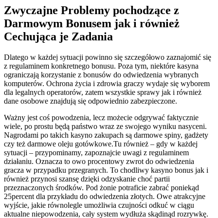
Zwyczajne Problemy pochodzące z
Darmowym Bonusem jak i również
Cechująca je Zadania
Dlatego w każdej sytuacji powinno się szczegółowo zaznajomić się
z regulaminem konkretnego bonusu. Poza tym, niektóre kasyna
ograniczają korzystanie z bonusów do odwiedzenia wybranych
komputerów. Ochrona życia i zdrowia graczy wydaje się wyborem
dla legalnych operatorów, zatem wszystkie sprawy jak i również
dane osobowe znajdują się odpowiednio zabezpieczone.
Ważny jest coś powodzenia, lecz możecie odgrywać faktycznie
wiele, po prostu będą państwo wraz ze swojego wyniku nasyceni.
Nagrodami po takich kasyno zakupach są darmowe spiny, gadżety
czy też darmowe oleju gotówkowe.Tu również – gdy w każdej
sytuacji – przypominamy, zapoznajcie uwagi z regulaminem
działaniu. Oznacza to owo procentowy zwrot do odwiedzenia
gracza w przypadku przegranych. To chodliwy kasyno bonus jak i
również przynosi szansę dzięki odzyskanie choć partii
przeznaczonych środków. Pod żonie potraficie zabrać poniekąd
25percent dla przykładu do odwiedzenia złotych. Owe atrakcyjne
wyjście, jakie równolegle umożliwia czujności odkuć w ciągu
aktualne niepowodzenia, cały system wydłuża skądinąd rozrywkę.