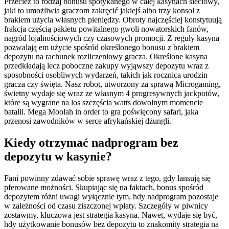
Przecież to rodzaj bonusu spotykanego w całej kasynach sieciowy,
jaki to umożliwia graczom zakręcić jakiejś albo trzy konsol z
brakiem użycia własnych pieniędzy. Obroty najczęściej konstytuują
frakcja częścią pakietu powitalnego gwoli nowatorskich fanów,
nagród lojalnościowych czy czasowych promocji. Z reguły kasyna
pozwalają em użycie spośród określonego bonusu z brakiem
depozytu na rachunek rozliczeniowy gracza. Określone kasyna
przedkładają lecz poboczne zakupy wyjąwszy depozytu wraz z
sposobności osobliwych wydarzeń, takich jak rocznica urodzin
gracza czy święta. Nasz robot, utworzony za sprawą Microgaming,
świetny wydaje się wraz ze własnym 4 progresywnych jackpotów,
które są wygrane na los szczęścia watts dowolnym momencie
batalii. Mega Moolah in order to gra poświęcony safari, jaka
przenosi zawodników w serce afrykańskiej dżungli.
Kiedy otrzymać nadprogram bez
depozytu w kasynie?
Fani powinny zdawać sobie sprawę wraz z tego, gdy lansują się
pferowane możności. Skupiając się na faktach, bonus spośród
depozytem różni uwagi wyłącznie tym, hdy nadprogram pozostaje
w zależności od czasu ziszczonej wpłaty. Szczegóły w piwnicy
zostawmy, kluczowa jest strategia kasyna. Nawet, wydaje się być,
hdy użytkowanie bonusów bez depozytu to znakomity strategia na