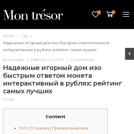
0
0
Home
Lips
Надежные игорный дом изо быстрым ответом монета
интерактивный в рублях: рейтинг самых лучших
by
monreso
|
February 20, 2025
|
0 Comments
Надежные игорный дом изо
быстрым ответом монета
интерактивный в рублях: рейтинг
самых лучших
in
Lips
Content
Лото 37 скачать | Премиальная имя