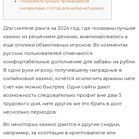
Показатель лучших провайдеров
онлайновый слотов для интернет казино
Дли синтезе ранга за 2024 год, где показаны лучшие
казино из решением дензнак, анализировались а
еще отклики объективных игроков. Во комментах
русских пользователей отмечаются
комфортабельные дополнение для забавы на рубли.
В одни руки игроку, получившему наградные в
онлайновый казино, хочется исключить аржаны нате
счет как можно быстрее.
Одни сайты дают
возможность следовательно профит вне два-3
трудового дня, нате других же это брать в долг
несколько периодов.
Во некоторых казино даются и другие скидки,
например, за кооптация в криптовалюте или