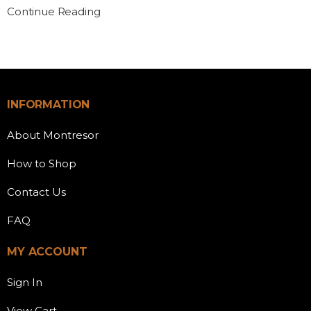
Continue Reading
INFORMATION
About Montresor
How to Shop
Contact Us
FAQ
MY ACCOUNT
Sign In
View Cart