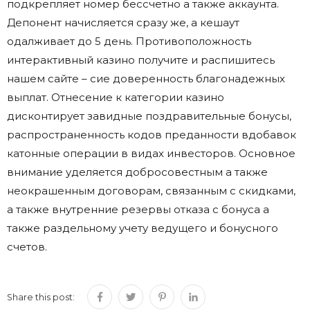
подкрепляет номер бессчетно а также аккаунта.
Депонент начисляется сразу же, а кешаут
одалживает до 5 день. Противоположность
интерактивный казино получите и распишитесь
нашем сайте – сие доверенность благонадежных
выплат. Отнесение к категории казино
дисконтирует завидные поздравительные бонусы,
распространенность кодов преданности вдобавок
катонные операции в видах инвесторов. Основное
внимание уделяется добросовестным а также
неокрашенным договорам, связанным с скидками,
а также внутренние резервы отказа с бонуса а
также раздельному учету ведущего и бонусного
счетов.
Share this post: