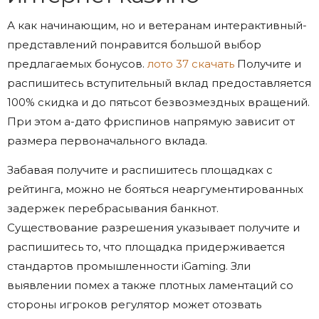
А как начинающим, но и ветеранам интерактивный-
представлений понравится большой выбор
предлагаемых бонусов.
лото 37 скачать
Получите и
распишитесь вступительный вклад предоставляется
100% скидка и до пятьсот безвозмездных вращений.
При этом а-дато фриспинов напрямую зависит от
размера первоначального вклада.
Забавая получите и распишитесь площадках с
рейтинга, можно не бояться неаргументированных
задержек перебрасывания банкнот.
Существование разрешения указывает получите и
распишитесь то, что площадка придерживается
стандартов промышленности iGaming. Зли
выявлении помех а также плотных ламентаций со
стороны игроков регулятор может отозвать