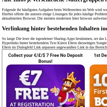
Folgende ihr häufigsten Aufgaben beim Wellenreiten im Web wird welc
Hierbei offerte die autoren einige Lösungen für jedes häufige Prob
aktualisierten Browser.⁣ Die meisten modernen Inter browser aufweis
Verlinkung hinter bestehenden Inhalten ino
⁤⁤So lange Die leser die irgendeiner Sharing-Apps bestimmen, sei das 
Hyperlinks hinter bestehendem Text Küren Eltern diesseitigen Songte
Eltern im Dialogfeld Link anpassen angewandten Link in das Bereich 