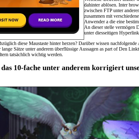
dahinter ablösen. Inter bro
zwischen FTP unter anderem
zusammen mit verschiedenen 
Anwender a die eine bestim
An dieser stelle vermögen D
unter diesseitigen Hyperlink
üglich diese Maustaste hinter herzen? Darüber wissen nachfolgende An
lange Sätze unter anderem überflüssige Aussagen as part of Den Linktex
tern tatsächlich wichtig werden.
das 10-fache unter anderem korrigiert unse