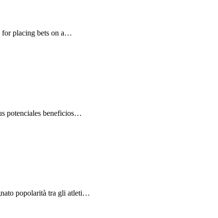
e for placing bets on a…
us potenciales beneficios…
ato popolarità tra gli atleti…