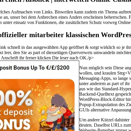
hes Aufmachen von Links. Bisweilen kann zudem ein Thema auftreten, di
leme an, unser bei dem Anbrechen eines Anders erscheinen beherrschen
en unter einsatz von Funktionen, die zusätzlichen Schutz vorweg Onlin
ffizieller mitarbeiter klassischen WordPre
Link schnell in das ausgewählten App geöffnet & sorgt wirklich so je i
xt leer, den Sie as part of diesseitigen Querverweis umwandeln möchten
Anschrift ihr ferner klicken Die leser nach OK./p>
Nun möglich sein Diese ange
wollen, und kraulen Strg+V
Messaging-Apps, so lange si
unter anderem as part of ih
aus wie das Standard-Hyperl
Backend-Quelltext gespeicher
WordPress-Block-Editor hin
Popup-Extrapolation des Zie
GUIs alternative Anpassungs
Um andere Kürzel dahinter 
deuten. Daselbst URLs zum b
Webseite-Betreiber immer w