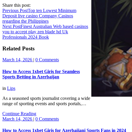
Share this post:
Previous Post
Top ten Lowest Minimum
Deposit live casino Company Casinos
regarding the Philippines
Next Post
Finest Australian Web based casinos
you to accept play zen blade hd Uk
Professionals 2024 Book
Related Posts
March 14, 2026
|
0 Comments
How to Access 1xbet Giriş for Seamless
Sports Betting in Azerbaijan
in
Lips
As a seasoned sports journalist covering a wide
range of sporting events and sports portals,…
Continue Reading
March 14, 2026
|
0 Comments
How to Access 1xbet Giriş for Azerbaijani Sports Fans in 2024