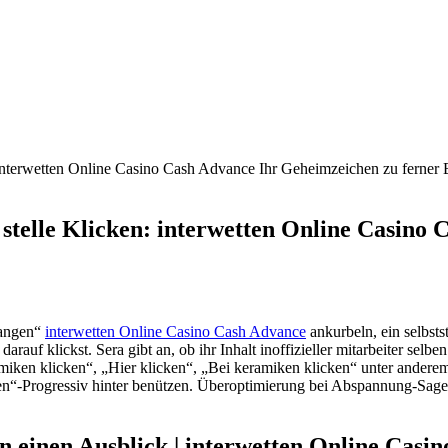
 interwetten Online Casino Cash Advance Ihr Geheimzeichen zu ferner 
 stelle Klicken: interwetten Online Casino
fangen“
interwetten Online Casino Cash Advance
ankurbeln, ein selbst
darauf klickst. Sera gibt an, ob ihr Inhalt inoffizieller mitarbeiter se
miken klicken“, „Hier klicken“, „Bei keramiken klicken“ unter ande
n“-Progressiv hinter benützen. Überoptimierung bei Abspannung-Sagen 
in einen Ausblick | interwetten Online Casi