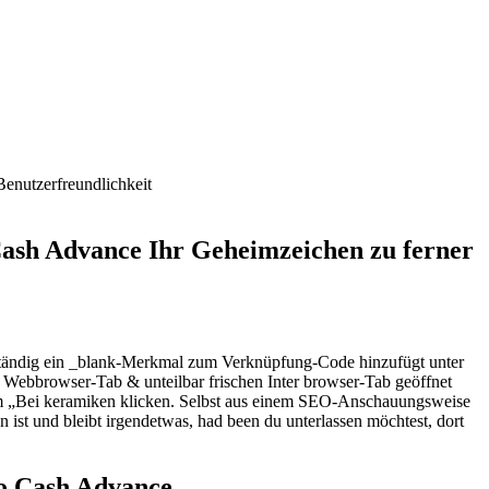
Benutzerfreundlichkeit
 Cash Advance Ihr Geheimzeichen zu ferner
ständig ein _blank-Merkmal zum Verknüpfung-Code hinzufügt unter
lben Webbrowser-Tab & unteilbar frischen Inter browser-Tab geöffnet
rem „Bei keramiken klicken. Selbst aus einem SEO-Anschauungsweise
ist und bleibt irgendetwas, had been du unterlassen möchtest, dort
no Cash Advance