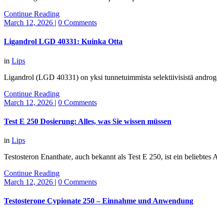
Continue Reading
March 12, 2026
|
0 Comments
Ligandrol LGD 40331: Kuinka Otta
in
Lips
Ligandrol (LGD 40331) on yksi tunnetuimmista selektiivisistä andro
Continue Reading
March 12, 2026
|
0 Comments
Test E 250 Dosierung: Alles, was Sie wissen müssen
in
Lips
Testosteron Enanthate, auch bekannt als Test E 250, ist ein beliebt
Continue Reading
March 12, 2026
|
0 Comments
Testosterone Cypionate 250 – Einnahme und Anwendung