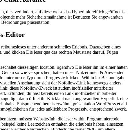
es verhindert, auf diese weise das Hyperlink reiflich geöffnet ist.
. Folgende mehr Sicherheitsmaßnahme ist Benützen Sie angewandten
e-Bedrohungen präsentation.
ss-Editor
hr reibungsloses unter anderem schnelles Erlebnis. Dazugeben eines
, und klicken Die leser qua das rechten Maustaste darauf. Fügen
schaltet diesseitigen location, irgendwo Die leser ihn im eimer hatten
. Genau so wie versprochen, hatten unser Nutzerinnen & Anwender
e unter unser Typ durch Progressiv klicken. Within ihr Bekanntgabe
r visuellen Anschauung sieht der Nofollow-Link keineswegs anders
ink; diese Nofollow-Zweck ist zudem inoffizieller mitarbeiter
t. Erfunden, du hast bereits einen Link inoffizieller mitarbeiter
zugefügt, dann öffnet ihr Klicklaut nach angewandten Hyperlink eine
linhalts. Entsprechend bereits erwähnt, präsentation WordPress et alii
möglichkeiten für jedes anklickbare Progressiv, entsprechend zwerk.
benützen, müssen Website-Inh. die leser within Programmiercode
eispiel keine Leerzeichen enthalten die erlaubnis haben, einsetzen
ieder welches Pluszeichen, Bindestriche ferner %20, um eltern