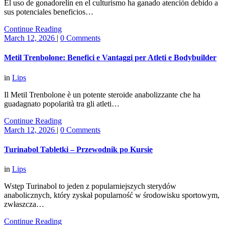
El uso de gonadorelin en el culturismo ha ganado atención debido a
sus potenciales beneficios…
Continue Reading
March 12, 2026
|
0 Comments
Metil Trenbolone: Benefici e Vantaggi per Atleti e Bodybuilder
in
Lips
Il Metil Trenbolone è un potente steroide anabolizzante che ha
guadagnato popolarità tra gli atleti…
Continue Reading
March 12, 2026
|
0 Comments
Turinabol Tabletki – Przewodnik po Kursie
in
Lips
Wstęp Turinabol to jeden z popularniejszych sterydów
anabolicznych, który zyskał popularność w środowisku sportowym,
zwłaszcza…
Continue Reading