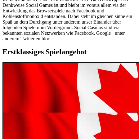
Denkweise Social Games ist und bleibt im voraus allem via der
Entwicklung das Browserspiele nach Facebook und
Kohlenstoffmonoxid entstanden. Dabei steht im gleichen sinne ein
Spaß an dem Durchgang unter anderem unser Einander über
folgenden Spielern im Vordergrund. Social Casinos sind via
bekannten sozialen Netzwerken wie Facebook, Google+ unter
anderem Twitter en bloc.
Erstklassiges Spielangebot