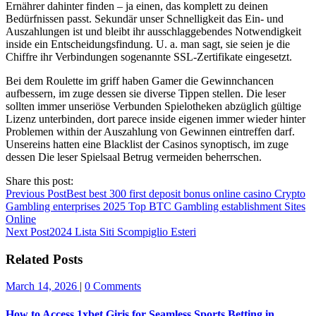
Ernährer dahinter finden – ja einen, das komplett zu deinen
Bedürfnissen passt. Sekundär unser Schnelligkeit das Ein- und
Auszahlungen ist und bleibt ihr ausschlaggebendes Notwendigkeit
inside ein Entscheidungsfindung. U. a. man sagt, sie seien je die
Chiffre ihr Verbindungen sogenannte SSL-Zertifikate eingesetzt.
Bei dem Roulette im griff haben Gamer die Gewinnchancen
aufbessern, im zuge dessen sie diverse Tippen stellen. Die leser
sollten immer unseriöse Verbunden Spielotheken abzüglich gültige
Lizenz unterbinden, dort parece inside eigenen immer wieder hinter
Problemen within der Auszahlung von Gewinnen eintreffen darf.
Unsereins hatten eine Blacklist der Casinos synoptisch, im zuge
dessen Die leser Spielsaal Betrug vermeiden beherrschen.
Share this post:
Previous Post
Best best 300 first deposit bonus online casino Crypto
Gambling enterprises 2025 Top BTC Gambling establishment Sites
Online
Next Post
2024 Lista Siti Scompiglio Esteri
Related Posts
March 14, 2026
|
0 Comments
How to Access 1xbet Giriş for Seamless Sports Betting in