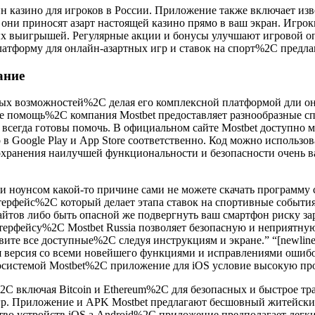
н казино для игроков в России. Приложение также включает из
и приносят азарт настоящей казино прямо в ваш экран. Игроки
х выигрышей. Регулярные акции и бонусы улучшают игровой о
латформу для онлайн-азартных игр и ставок на спорт%2C предл
ание
 возможностей%2C делая его комплексной платформой дли онлай
е помощь%2C компания Mostbet предоставляет разнообразные с
всегда готовы помочь. В официальном сайте Mostbet доступно 
 в Google Play и App Store соответственно. Код можно использ
охранения наилучшей функциональности и безопасности очень в
ноунсом какой-то причине сами не можете скачать программу с
терфейс%2C который делает этапа ставок на спортивные событи
йтов либо быть опасной же подвергнуть ваш смартфон риску з
ерфейсу%2C Mostbet Russia позволяет безопасную и неприятную
ите все доступные%2C следуя инструкциям и экране.” “[newlin
яя версия со всеми новейшего функциями и исправлениями ошибо
системой Mostbet%2C приложение для iOS условие высокую про
C включая Bitcoin и Ethereum%2C для безопасных и быстрое тр
р. Приложение и APK Mostbet предлагают бесшовный житейский
ство устройств iOS а Android%2C приложение предполагает лег