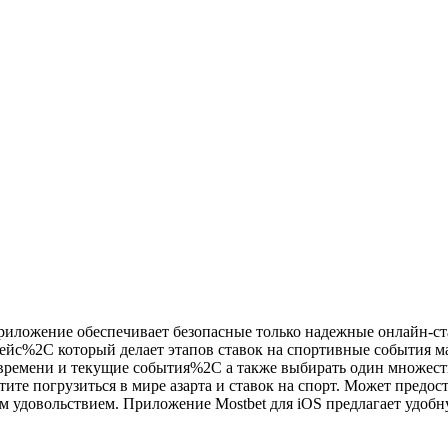
иложение обеспечивает безопасные только надежные онлайн-ста
ейс%2C который делает этапов ставок на спортивные события 
 времени и текущие события%2C а также выбирать один множес
ите погрузиться в мире азарта и ставок на спорт. Может предос
 удовольствием. Приложение Mostbet для iOS предлагает удобн