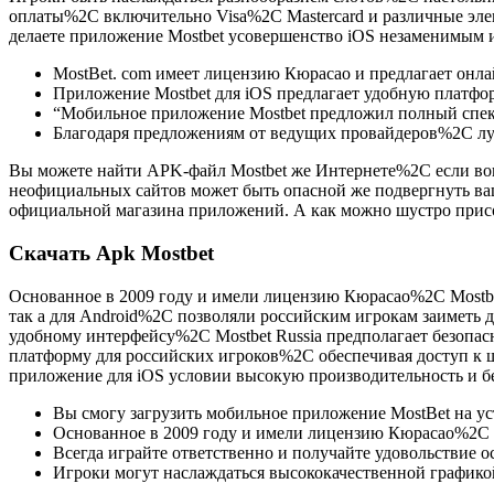
оплаты%2C включительно Visa%2C Mastercard и различные эле
делаете приложение Mostbet усовершенство iOS незаменимым и
MostBet. com имеет лицензию Кюрасао и предлагает онла
Приложение Mostbet для iOS предлагает удобную платфор
“Мобильное приложение Mostbet предложил полный спект
Благодаря предложениям от ведущих провайдеров%2C луч
Вы можете найти APK-файл Mostbet же Интернете%2C если воп
неофициальных сайтов может быть опасной же подвергнуть ва
официальной магазина приложений. А как можно шустро присо
Скачать Apk Mostbet
Основанное в 2009 году и имели лицензию Кюрасао%2C Mostb
так а для Android%2C позволяли российским игрокам заиметь 
удобному интерфейсу%2C Mostbet Russia предполагает безопас
платформу для российских игроков%2C обеспечивая доступ к 
приложение для iOS условии высокую производительность и бе
Вы смогу загрузить мобильное приложение MostBet на ус
Основанное в 2009 году и имели лицензию Кюрасао%2C 
Всегда играйте ответственно и получайте удовольствие о
Игроки могут наслаждаться высококачественной график