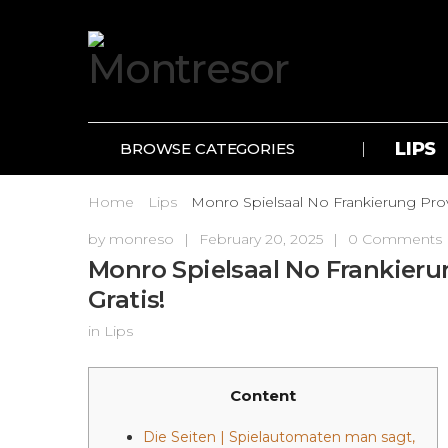
LIPS
BROWSE CATEGORIES
Home
Lips
Monro Spielsaal No Frankierung Provis
by
monreso
|
February 20, 2025
|
0 Comments
Monro Spielsaal No Frankierun
Gratis!
in
Lips
Content
Die Seiten | Spielautomaten man sagt,