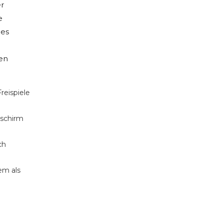
er
e
des
ten
reispiele
dschirm
ch
em als