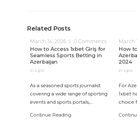
Related Posts
March 14, 2026
|
0 Comments
March 1
How to Access 1xbet Giriş for
How to 
Seamless Sports Betting in
Azerba
Azerbaijan
2024
in
Lips
in
Lips
As a seasoned sports journalist
For Azer
covering a wide range of sporting
1xbet h
events and sports portals,…
choice 
Continue Reading
Continu