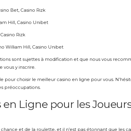
sino Bet, Casino Rizk
iam Hill, Casino Unibet
 Casino Rizk
o William Hill, Casino Unibet
tions sont sujettes à modification et que nous vous reco
 vous y inscrire.
e pour choisir le meilleur casino en ligne pour vous. N’hési
es préoccupations.
s en Ligne pour les Joueur
hance et de la roulette, et il n’est pas étonnant que les c