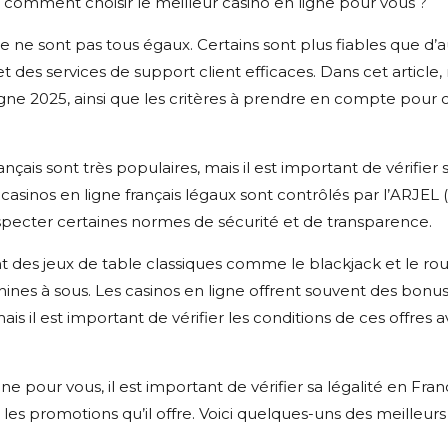
 comment choisir le meilleur casino en ligne pour vous ?
ne ne sont pas tous égaux. Certains sont plus fiables que d’a
 et des services de support client efficaces. Dans cet article,
igne 2025, ainsi que les critères à prendre en compte pour ch
ançais sont très populaires, mais il est important de vérifier si
 casinos en ligne français légaux sont contrôlés par l’ARJEL 
specter certaines normes de sécurité et de transparence.
ant des jeux de table classiques comme le blackjack et le rou
nes à sous. Les casinos en ligne offrent souvent des bonus
s il est important de vérifier les conditions de ces offres 
ne pour vous, il est important de vérifier sa légalité en Fran
t les promotions qu’il offre. Voici quelques-uns des meilleurs