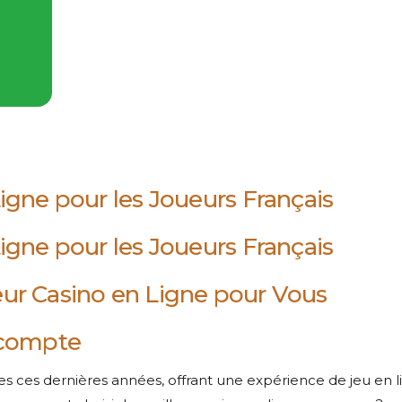
Ligne pour les Joueurs Français
Ligne pour les Joueurs Français
eur Casino en Ligne pour Vous
n compte
es ces dernières années, offrant une expérience de jeu en l