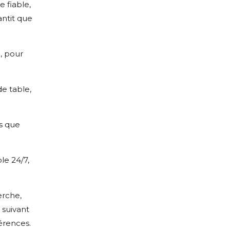
e fiable,
antit que
S, pour
de table,
ls que
le 24/7,
erche,
 suivant
férences.