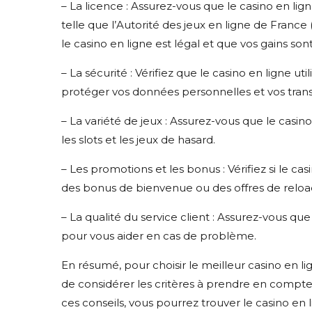
– La licence : Assurez-vous que le casino en lig
telle que l’Autorité des jeux en ligne de France
le casino en ligne est légal et que vos gains sont
– La sécurité : Vérifiez que le casino en ligne u
protéger vos données personnelles et vos trans
– La variété de jeux : Assurez-vous que le casino
les slots et les jeux de hasard.
– Les promotions et les bonus : Vérifiez si le ca
des bonus de bienvenue ou des offres de reloa
– La qualité du service client : Assurez-vous que 
pour vous aider en cas de problème.
En résumé, pour choisir le meilleur casino en lig
de considérer les critères à prendre en compte et
ces conseils, vous pourrez trouver le casino en 