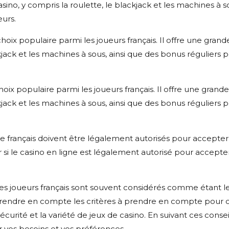
asino, y compris la roulette, le blackjack et les machines à so
urs.
oix populaire parmi les joueurs français. Il offre une grand
kjack et les machines à sous, ainsi que des bonus réguliers p
oix populaire parmi les joueurs français. Il offre une grande
kjack et les machines à sous, ainsi que des bonus réguliers p
gne français doivent être légalement autorisés pour accepter
er si le casino en ligne est légalement autorisé pour accepte
les joueurs français sont souvent considérés comme étant l
e prendre en compte les critères à prendre en compte pour c
 sécurité et la variété de jeux de casino. En suivant ces consei
r vos besoins et vos préférences.