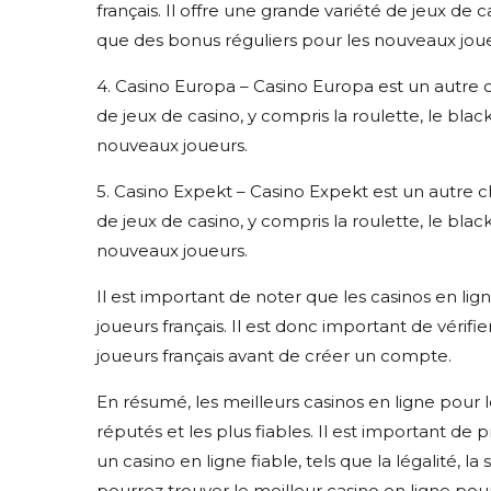
français. Il offre une grande variété de jeux de c
que des bonus réguliers pour les nouveaux joue
4. Casino Europa – Casino Europa est un autre ch
de jeux de casino, y compris la roulette, le blac
nouveaux joueurs.
5. Casino Expekt – Casino Expekt est un autre ch
de jeux de casino, y compris la roulette, le blac
nouveaux joueurs.
Il est important de noter que les casinos en li
joueurs français. Il est donc important de vérifi
joueurs français avant de créer un compte.
En résumé, les meilleurs casinos en ligne pour 
réputés et les plus fiables. Il est important d
un casino en ligne fiable, tels que la légalité, la
pourrez trouver le meilleur casino en ligne pou