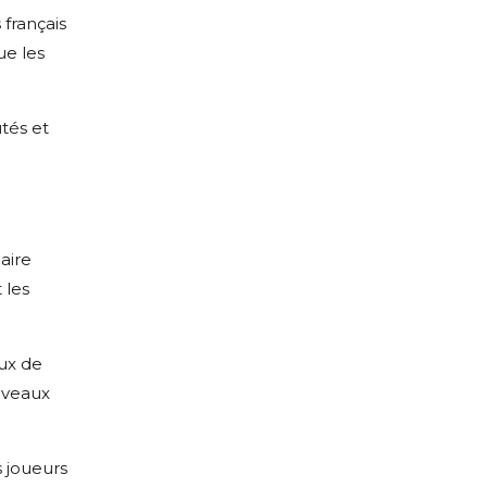
 français
ue les
tés et
aire
 les
eux de
ouveaux
s joueurs