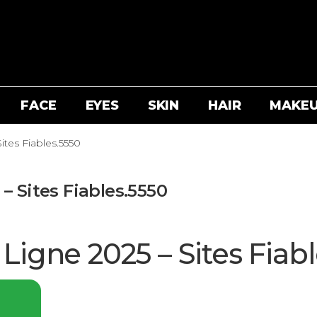
FACE
EYES
SKIN
HAIR
MAKE
ites Fiables.5550
– Sites Fiables.5550
Ligne 2025 – Sites Fiab