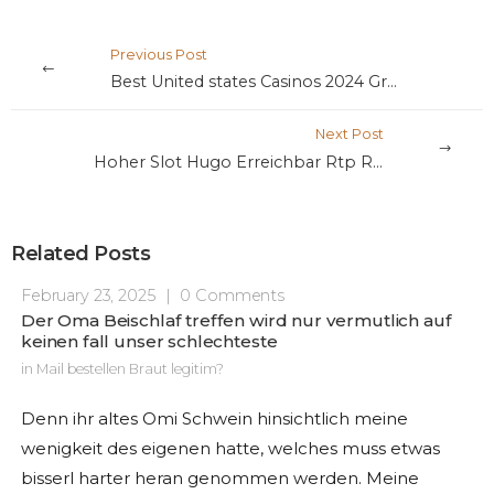
Previous Post
Best United states Casinos 2024 Greatest Casinos on the internet for all of us People
Next Post
Hoher Slot Hugo Erreichbar Rtp Ramses 2 Slot Großer Riesenerfolg As part of Hugo まちづくりマップ
Related Posts
February 23, 2025
|
0 Comments
Der Oma Beischlaf treffen wird nur vermutlich auf
keinen fall unser schlechteste
in
Mail bestellen Braut legitim?
Denn ihr altes Omi Schwein hinsichtlich meine
wenigkeit des eigenen hatte, welches muss etwas
bisserl harter heran genommen werden. Meine