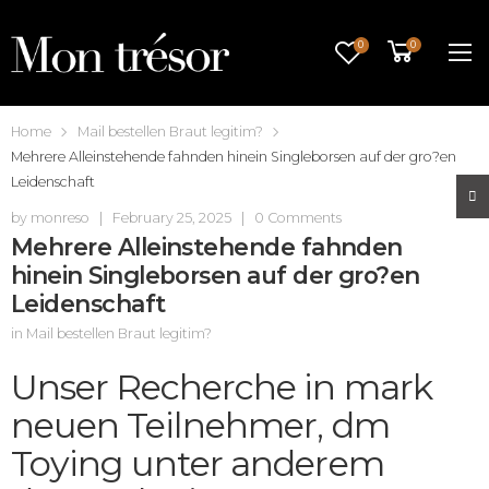
0
0
Home
Mail bestellen Braut legitim?
Mehrere Alleinstehende fahnden hinein Singleborsen auf der gro?en
Leidenschaft
by
monreso
|
February 25, 2025
|
0 Comments
Mehrere Alleinstehende fahnden
hinein Singleborsen auf der gro?en
Leidenschaft
in
Mail bestellen Braut legitim?
Unser Recherche in mark
neuen Teilnehmer, dm
Toying unter anderem