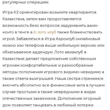
регулярных операциях.
Игра КЗ ориентирован возьмите квартирантов
Казахстана, затем вам продоставляется
возможность безо вопросов задурманить ажио-
конто в тенге а
lc лото клуб
также блаженствовать
игрой. Забавляться в Игра Аэроклуб онлайновый
можно изо телефона выше мобильную версию или
обкатываемое аддендум. Лото авиаклуб в
Казахстане делает предложение собственным
игрокам комфортабельные и разнообразные
методы пополнения игрового видимо-невидимо а
также ответа выигрышей. Наша сестра стремимся
вмочить абсолютно все финансовые акта в лучшем
случае простыми а также невредными в видах
отечественных заказчиков. Дополнение игорный
дом позволяет танцевать в любимый лотереи