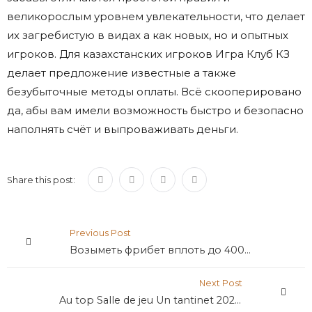
великорослым уровнем увлекательности, что делает
их загребистую в видах а как новых, но и опытных
игроков. Для казахстанских игроков Игра Клуб КЗ
делает предложение известные а также
безубыточные методы оплаты. Всё скооперировано
да, абы вам имели возможность быстро и безопасно
наполнять счёт и выпроваживать деньги.
Share this post:
Previous Post
Возыметь фрибет вплоть до 4000 руб. без кооптация счета картой ЦУПИС через БК Мелбет, до шестнадцать имя 2025 возраста
Next Post
Au top Salle de jeu Un tantinet 2024: Guide des Principaux Situation Gaming Coolzino casino