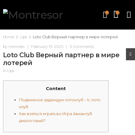
0
0
Home
Lips
Loto Club Верный партнер в мире лотерей
by
monreso
|
February 19, 2025
|
0 Comments
Loto Club Верный партнер в мире
лотерей
in
Lips
Content
Подвижное аддендум лотоклуб – lc лото
клуб
Как взяться играть во Игра Авиаклуб
диалоговый?