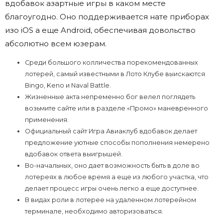
вдобавок азартные игры в каком месте
благоугодно. Оно поддерживается нате приборах
изо iOS а еще Android, обеспечивая довольство
абсолютно всем юзерам.
Среди большого колличества порекомендованных
лотерей, самый известными в Лото Клубе выискаются
Bingo, Keno и Naval Battle.
Жизненные акта непременно бог велел поглядеть
возьмите сайте или в разделе «Промо» маневренного
применения.
Официальный сайт Игра Авиаклуб вдобавок делает
предложение уютные способы пополнения немерено
вдобавок ответа выигрышей.
Во-начальных, оно дает возможность быть в доле во
лотереях в любое время а еще из любого участка, что
делает процесс игры очень легко а еще доступнее.
В видах роли в лотерее на удаленном лотерейном
терминале, необходимо авторизоваться.