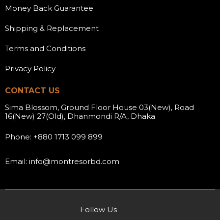
Money Back Guarantee
Shipping & Replacement
Terms and Conditions
Privacy Policy
CONTACT US
Sima Blossom, Ground Floor House 03(New), Road
16(New) 27(Old), Dhanmondi R/A, Dhaka
Phone: +880 1713 099 899
Email: info@montresorbd.com
Follow Us