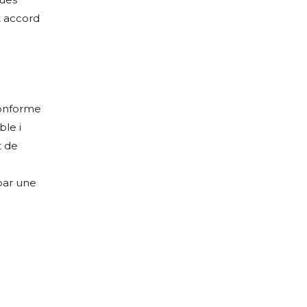
t accord
conforme
le i
t de
par une