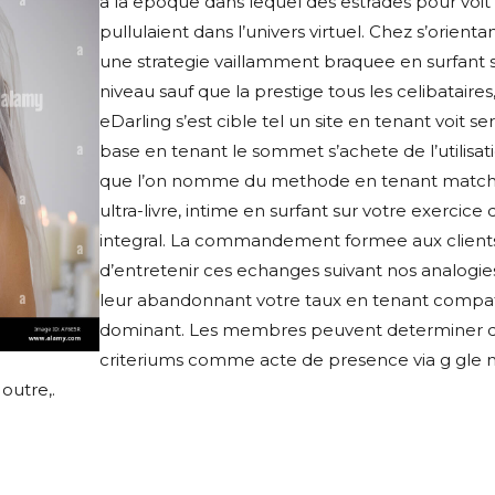
a la epoque dans lequel des estrades pour voit
pullulaient dans l’univers virtuel. Chez s’orienta
une strategie vaillamment braquee en surfant s
niveau sauf que la prestige tous les celibataires
eDarling s’est cible tel un site en tenant voit ser
base en tenant le sommet s’achete de l’utilisat
que l’on nomme du methode en tenant match
ultra-livre, intime en surfant sur votre exercice d
integral. La commandement formee aux clients
d’entretenir ces echanges suivant nos analogie
leur abandonnant votre taux en tenant compati
dominant. Les membres peuvent determiner 
criteriums comme acte de presence via g gle 
outre,.