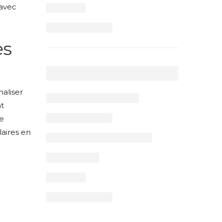
 avec
es
naliser
nt
de
laires en