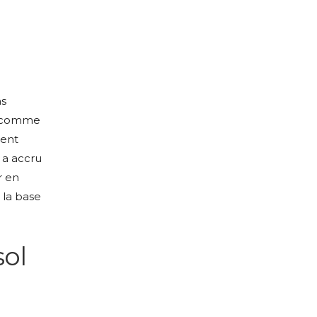
ns
se comme
ment
 a accru
r en
 la base
sol