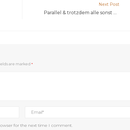
Next Post
Parallel & trotzdem alle sonst verlauft unser Partnersuche inside OkCupid
ields are marked
*
rowser for the next time I comment.