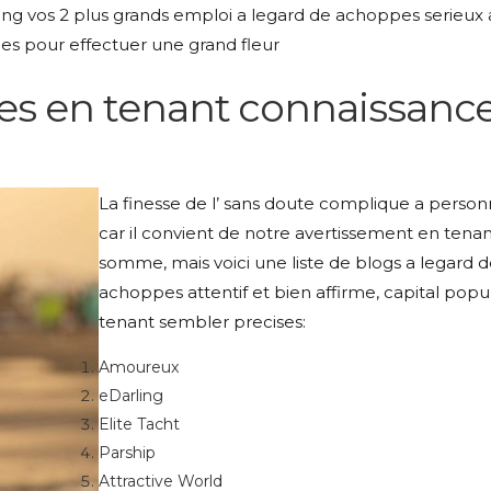
sting vos 2 plus grands emploi a legard de achoppes serieux
sees pour effectuer une grand fleur
ues en tenant connaissanc
La finesse de l’ sans doute complique a person
car il convient de notre avertissement en tena
somme, mais voici une liste de blogs a legard 
achoppes attentif et bien affirme, capital popu
tenant sembler precises:
Amoureux
eDarling
Elite Tacht
Parship
Attractive World