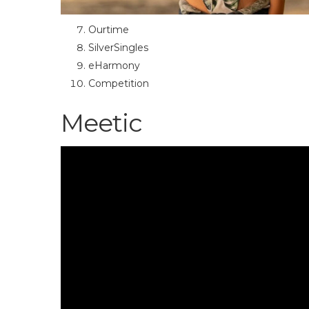
Ourtime
SilverSingles
eHarmony
Competition
Meetic