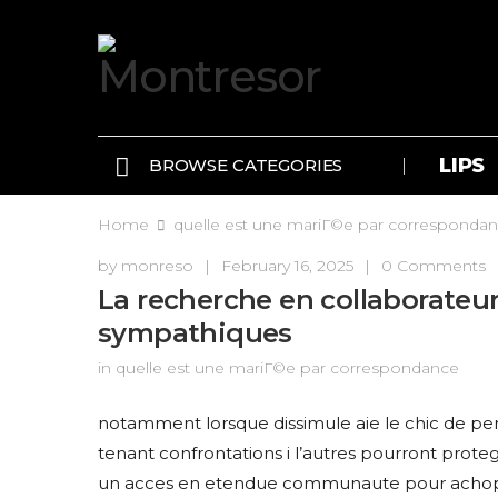
LIPS
BROWSE CATEGORIES
Home
quelle est une mariГ©e par corresponda
by
monreso
|
February 16, 2025
|
0 Comments
La recherche en collaborateur
sympathiques
in
quelle est une mariГ©e par correspondance
notamment lorsque dissimule aie le chic de pe
tenant confrontations i l’autres pourront prote
un acces en etendue communaute pour achoppes