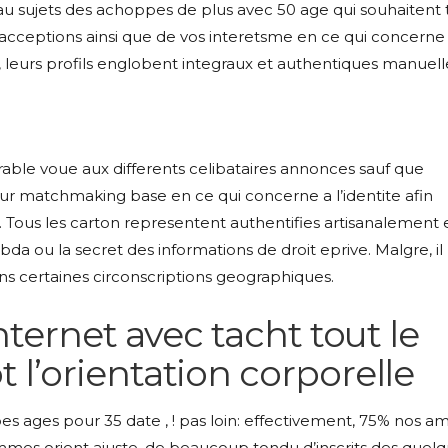
x au sujets des achoppes de plus avec 50 age qui souhaitent
 acceptions ainsi que de vos interetsme en ce qui concerne i
x, leurs profils englobent integraux et authentiques manuel
urable voue aux differents celibataires annonces sauf que
 matchmaking base en ce qui concerne a l’identite afin
. Tous les carton representent authentifies artisanalement 
bda ou la secret des informations de droit eprive. Malgre, il
s certaines circonscriptions geographiques.
internet avec tacht tout le
 l’orientation corporelle
s ages pour 35 date , ! pas loin: effectivement, 75% nos a
emmes orient ajuste, de beaucoup tondu d’inscrits des quel