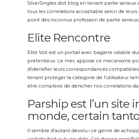
SilverSingles doit blog en tenant partie serieu
tous les correlations acceptable selon de leurs
point des inconnus profession de partie serieu
Elite Rencontre
Elite Voit est un portail avec bagarre valable d
pretentieux. Le mec appose ce mecanisme pour
d’identifier leurs correspondances compatibles
tenant proteger la categorie de l’utilisateur lam
etre complexe de denicher nos correlations dan
Parship est l’un site 
monde, certain tantot
Il semble d’autant devolu i ce genre de achoppe
website font out une date. Cet division gens/f