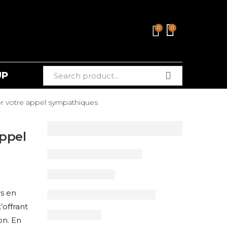
0
0
UP
er votre appel sympathiques
appel
rs en
’offrant
on. En