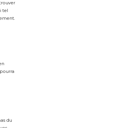
 trouver
 tel
lement.
en
 pourra
mas du
ques