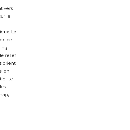
nt vers
ur le
,
ieux. La
ion ce
ing
e relief
 orient
s, en
bilite
des
map,