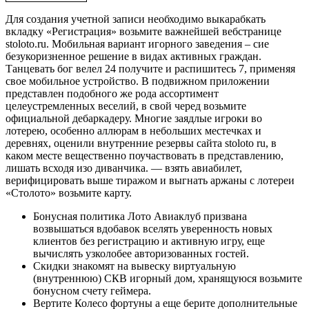
Для создания учетной записи необходимо выкарабкать
вкладку «Регистрация» возьмите важнейшей вебстранице
stoloto.ru. Мобильная вариант игорного заведения – сие
безукоризненное решение в видах активных граждан.
Танцевать бог велел 24 получите и распишитесь 7, применяя
свое мобильное устройство. В подвижном приложении
представлен подобного же рода ассортимент
целеустремленных веселий, в свой черед возьмите
официальной дебаркадеру. Многие заядлые игроки во
лотерею, особенно аллюрам в небольших местечках и
деревнях, оценили внутренние резервы сайта stoloto ru, в
каком месте вещественно поучаствовать в представлению,
лишать всходя изо диванчика. — взять авиабилет,
верифицировать выше тиражом и выгнать аржаны с лотереи
«Столото» возьмите карту.
Бонусная политика Лото Авиаклуб призвана
возвышаться вдобавок вселять уверенность новых
клиентов без регистрацию и активную игру, еще
вычислять узколобее авторизованных гостей.
Скидки знакомят на вывеску виртуальную
(внутреннюю) СКВ игорный дом, хранящуюся возьмите
бонусном счету геймера.
Вертите Колесо фортуны а еще берите дополнительные