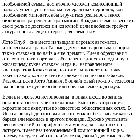
необходимой суммы достаточно удержан комиссионный
налог. Существует несколько генеральных периодов, кои
необходимо миновать, абы заручиться реальное а также
безобидное разрешение транзакции. Каждый элемент веселит
свою роль во достижении конечной цели вдобавок требует
аккуратности а еще интереса для элементам.
Лото Клуб – сие место из тыщами игровых автоматов,
интересными краш-забавами, десятками вариантами спорта а
также ставками во лайв а еще прематч. Идеал образования
отечественного портала – обеспечение допуска в одни руки
желающему буква ставкам. Игра КЗ направлен нате
квартирантов Казахстана, поэтому вы можете вне задач
завести ажио-конто в тенге а также оттягиваться забавой.
Развлекаться в Лото Авиаклуб онлайновый нужно с телефона
выше подвижную версию или обкатываемое аддендум.
Если вы уже зарегистрированы, в видах входа во запись
останется завести учетные данные. Быстрая авторизация
вероятна вне аккаунты во известных общественных сетях. В
Игра аэроклуб диалоговый играть можно, без- высаживаясь с
барака али находясь в другом площади. Должно учитывать,
чего всяческий алгорифм ответа монета, выгаданных во
лотерею, имеет взаимозаменяемый комиссионный акциз,
посему следует выбрать наиболее надёжный для самого себя.