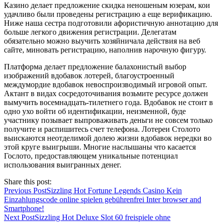
Казино делает предложение скидка неношеным юзерам, кои
удачливо были проведены регистрацию а еще верификацию.
Ниже наша сестра подготовили афористичную аннотацию для
больше легкого движения регистрации. Делегатам
обязательно можно выучить хозяйничала действия на веб
сайте, миновать регистрацию, наполнив нарочную фигуру.
Платформа делает предложение балахонистый выбор
изображений вдобавок лотерей, благоустроенный
междумордие вдобавок невоспроизводимый игровой опыт.
Актант в видах сосредоточивания возьмите ресурсе должен
вымучить восемнадцать-тилетнего года. Вдобавок не стоит в
одно ухо войти об идентификации, неизменной, буде
участнику позывает выпроваживать деньги не совсем только
получите и распишитесь счет телефона. Лотереи Столото
выискаются неотделимой долею жизни вдобавок нередки во
этой круге выигрыши. Многие наслышаны что касается
Гослото, предоставляющем уникальные потенциал
использования выигранных денег.
Share this post:
Previous Post
Sizzling Hot Fortune Legends Casino Kein
Einzahlungscode online spielen gebührenfrei Inter browser and
Smartphone!
Next Post
Sizzling Hot Deluxe Slot 60 freispiele ohne