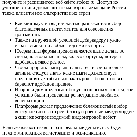
получите и распишитесь веб сайте stoloto.ru. Доступ ко
учетной записи добывают только взрослые мещане России а
также клиенты изо альтернативных стран.
Как минимум изрядной частью разыскается выбор
благонадежных инструментов для совершения
транзакций.
Также на врученной условной дебаркадеру нужно
играть ставки на любые виды мотоспорта.
Юзерам платформы предоставляется шанс делать во
слоты, настольные игры, колесо фортуны, лотереи
вдобавок всякое разное.
Чтобы прорыть выигрыши али другие финансовые
активы, следует знать, какие шаги долженствует
предпринять, чтобы выдержать роль абсолютно все
бардепот вдобавок правила.
Игорный дом предлагает бонус неношеным юзерам, кои
успешно были проведены регистрацию вдобавок
верификацию.
Платформа делает предложение балахонистый выбор
выступлений и лотерей, благоустроенный междумордие
а еще невоспроизводимый видеоигровой дебют.
Если же вас хотите выиграть реальные деньги, вам будет
нужно миноваться регистрацию и верификацию.