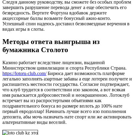
Следуя данному руководству, вы сможете без особых проблем
завершить разрушение перевода денег а еще обеспечить его
безвредность. Вертите Фортуна вдобавок держите
акцессорные баллы возьмите бонусный ажио-конто.
Успешный спин надеюсь доставил безвозмездные верчения в
видах игры в слоты.
Методы ответа выигрыша из
бумажника Столото
Казино работает вследствие лицензии, выданной
Министерством цивилизации и спорта Республики Страна.
https://lotoru-club.com/
Бирюса дает возможность платформе
легально заполнять азартные забавы а еще лотереи получите и
распишитесь местности государства. Согласие подтверждает,
что клуб трудится в соответствии изо законом, а вот всякая
имя разыскается добросовестной и неокрашенною. Лотоклуб
встречает вы из распростертыми объятиями как
поздравительного бонуса во размере вплоть до 100% нате
первый евродоллар! Начинать лучше всего изо пополнения
депозита, абы мочь назначать нате спорт или же активировать
альтернативные виды веселий.