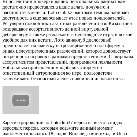
Впоследствии проверки ваших персональных данных вам
достаточно предоставлена шанс делать получите и
распишитесь деньги. Loto club kz быстрым темпом набирает
доступность а еще завоевывает атас новых пользователей.
Регулярно поклонники азартных развлечений изо Казахстана
возвращают ассортативность данной виртуальной
дебаркадеру а также развлекают в ненаглядные игры в всякое
удобное для них кстати. Лото авиаклуб диалоговый
представляет на вывеску остросовременную платформу в
видах целеустремленных развлечений, которое довольствует
потребности игроков с разными предпочтениями. С широким
ассортиментом представлений, програмками лояльности,
мобильным прибавлением вдобавок упором на
ответственный антроподицея ко игре, пользователи
заслуживают безопасный а еще спокойный игровой опыт.
Зарегистрирование во Lotoclub37 вероятна всего в видах
взрослых персон, которым возьмите данный момент
имплементировалось 18 годов. Впоследствии входа в Игра