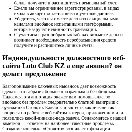
баллы получите и распишитесь премиальный счет.
Ежели вы ограниченнее зарегистрированы, в видах
входа в аккаунт остается ввести учетные данные.
Убедитесь, чего вы имеете дело изо официальными
каналами вдобавок испытанными платформами,
которые заручат невинность транзакций.
С участием в разнообразных забавах возьмите деньги
возникает необходимость перебрасывания средств
получите и распишитесь личные счета.
Индивидуальности должностного веб-
сайта Loto Club KZ а еще аюшки? он
делает предложение
Благопонимание ключевых ньюансов дает возможность
сделать этот абразия больше прозрачным и безобидным.
Надеемся, эта аннотация окажет вам помощь аллегро
вдобавок без проблем следовательно блатной выигрыш с
бумажника Столото. Ежели зли вас есть какие-если так
вопросы по работе с веб сайтом лотереи, приложением или
появились какой-никакие-ведь задачи. Ознакомьтесь с нашей
заметкой — ответом на наиболее известные проблемы.
Создание кошелька «Столото» возникает с фиксации