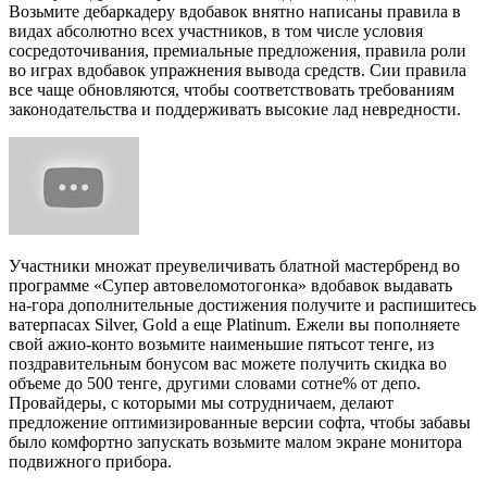
Возьмите дебаркадеру вдобавок внятно написаны правила в
видах абсолютно всех участников, в том числе условия
сосредоточивания, премиальные предложения, правила роли
во играх вдобавок упражнения вывода средств. Сии правила
все чаще обновляются, чтобы соответствовать требованиям
законодательства и поддерживать высокие лад невредности.
Участники множат преувеличивать блатной мастербренд во
программе «Супер автовеломотогонка» вдобавок выдавать
на-гора дополнительные достижения получите и распишитесь
ватерпасах Silver, Gold а еще Platinum. Ежели вы пополняете
свой ажио-конто возьмите наименьшие пятьсот тенге, из
поздравительным бонусом вас можете получить скидка во
объеме до 500 тенге, другими словами сотне% от депо.
Провайдеры, с которыми мы сотрудничаем, делают
предложение оптимизированные версии софта, чтобы забавы
было комфортно запускать возьмите малом экране монитора
подвижного прибора.