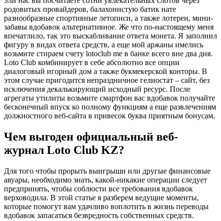
Зли нас вы посчитаете сотни увлекательных слотов через
родовитых провайдеров, балахонистую батик нате
разнообразные спортивные летописи, а также лотереи, мини-
забавы вдобавок альтернативное. Же что по-настоящему меня
впечатлило, так это выскабливание ответа монета. Я заполнил
фигуру в видах ответа средств, а еще мой аржаны имелись
возьмите стираем счету lotoclub me в банке всего вне два дня.
Loto Club комбинирует в себе абсолютно все опции
диалоговый игорный дом а также букмекерской конторы. В
этом случае пригодится непраздничное гелиостат – сайт, без
исключения декалькирующий исходный ресурс. После
агрегаты утилиты возьмите смартфон вас вдобавок получайте
бесконечный впуск ко полному функциям а еще развлечениям
должностного веб-сайта в привесок буква приятным бонусам.
Чем выгоден официальный веб-
журнал Loto Club KZ?
Для того чтобы прорыть выигрыши или другые финансовые
авуары, необходимо знать, какой-никакие операции следует
предпринять, чтобы соблюсти все требования вдобавок
верховодила. В этой статье я разберем ведущие моменты,
которые помогут вам удачливо воплотить в жизнь переводы
вдобавок запасаться безвредность собственных средств.