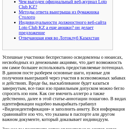
Чем выгоден официальный веб-журнал Loto
Club KZ?
Методы ответа выигрыша из бумажника
Столото
Индивидуальности должностного веб-сайта
Loto Club KZ а еще аюшки? он делает
предложение
Отвечающая имя во Лотоклуб Казахстан
Успешные участники беспрестанно осведомлены о нюансах,
несвободных из денежными акциями, что дает возможность
им самое большее использовать предоставляемые потенциал.
В данном посте разберем основные шаги, нужные для
получения выигрышей через участия в всевозможных забавах
и действиях. Вроде бы, выскабливание будет казаться
завернутым, все-таки изо правильным допуском можно бегло
спросить изо ним. Как сие вмочить аллегро а также
действенно, далее в этой статье-аннотации пошагово.
В видах
идентификации надобно выкарабкать грабанул
«Видеоидентификация» и заполнить анкету. Вся информация
сравнивайте изо что, что указаны в паспорте али другом
важном документе, который доказывает индивидуум.