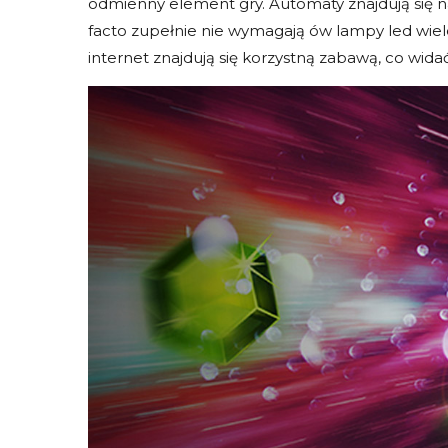
odmienny element gry. Automaty znajdują się
facto zupełnie nie wymagają ów lampy led wiel
internet znajdują się korzystną zabawą, co wida