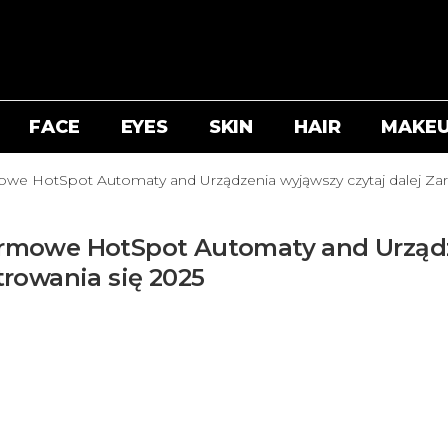
FACE
EYES
SKIN
HAIR
MAKE
we HotSpot Automaty and Urządzenia wyjąwszy czytaj dalej Zare
Darmowe HotSpot Automaty and Urząd
trowania się 2025