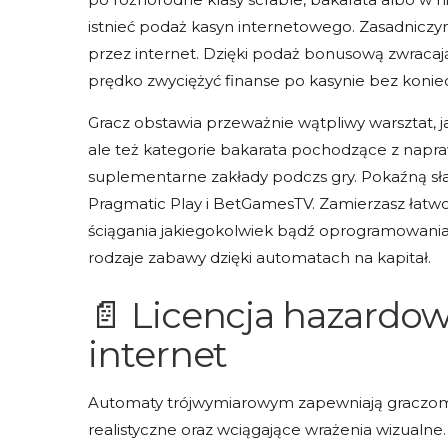
istnieć podaż kasyn internetowego. Zasadniczy
przez internet. Dzięki podaż bonusową zwracają
prędko zwyciężyć finanse po kasynie bez koni
Gracz obstawia przeważnie wątpliwy warsztat, j
ale też kategorie bakarata pochodzące z napr
suplementarne zakłady podczs gry. Pokaźną sław
Pragmatic Play i BetGamesTV. Zamierzasz łatw
ściągania jakiegokolwiek bądź oprogramowania. 
rodzaje zabawy dzięki automatach na kapitał.
📄 Licencja hazardow
internet
Automaty trójwymiarowym zapewniają graczom 
realistyczne oraz wciągające wrażenia wizualne