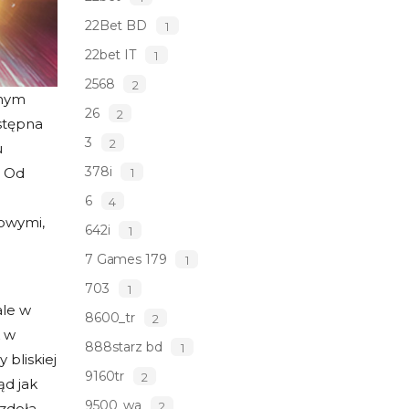
22Bet BD
1
22bet IT
1
2568
2
jnym
26
2
stępna
3
2
u
378i
. Od
1
6
4
żowymi,
642i
1
7 Games 179
1
703
1
ale w
8600_tr
2
k w
888starz bd
1
 bliskiej
9160tr
2
ąd jak
9500_wa
2
 zdoła