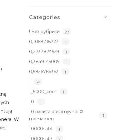
Categories
! Без рубрики
27
0,1068716727
1
0,2737874529
1
0,3849145009
1
a
0,5826766362
1
1
14
1_5000_com
1
ną.
10
nych
1
ntują
10 parasta postimyyntiГ¤
1
morsiamen
onera. W
łej
10000sat4
1
10000sat7
2