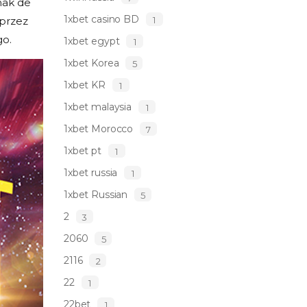
nak de
1xbet casino BD
 przez
1
go.
1xbet egypt
1
1xbet Korea
5
1xbet KR
1
1xbet malaysia
1
1xbet Morocco
7
1xbet pt
1
1xbet russia
1
1xbet Russian
5
2
3
2060
5
2116
2
22
1
22bet
1