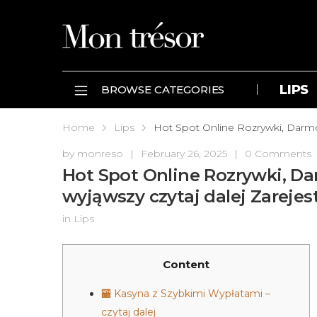
LIPS
BROWSE CATEGORIES
Home
Lips
Hot Spot Online Rozrywki, Darmo
by
monreso
|
February 26, 2025
|
0 Comments
Hot Spot Online Rozrywki, 
wyjąwszy czytaj dalej Zarejes
in
Lips
Content
🏧 Kasyna z Szybkimi Wypłatami –
czytaj dalej