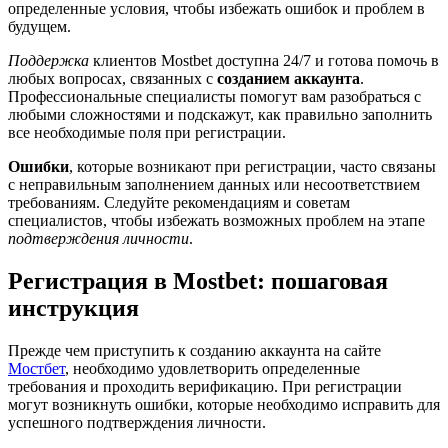
определенные условия, чтобы избежать ошибок и проблем в
будущем.
Поддержка
клиентов Mostbet доступна 24/7 и готова помочь в
любых вопросах, связанных с
созданием аккаунта
.
Профессиональные специалисты помогут вам разобраться с
любыми сложностями и подскажут, как правильно заполнить
все необходимые поля при регистрации.
Ошибки
, которые возникают при регистрации, часто связаны
с неправильным заполнением данных или несоответствием
требованиям. Следуйте рекомендациям и советам
специалистов, чтобы избежать возможных проблем на этапе
подтверждения личности
.
Регистрация в Mostbet: пошаговая
инструкция
Прежде чем приступить к созданию аккаунта на сайте
Мостбет
, необходимо удовлетворить определенные
требования и проходить верификацию. При регистрации
могут возникнуть ошибки, которые необходимо исправить для
успешного подтверждения личности.