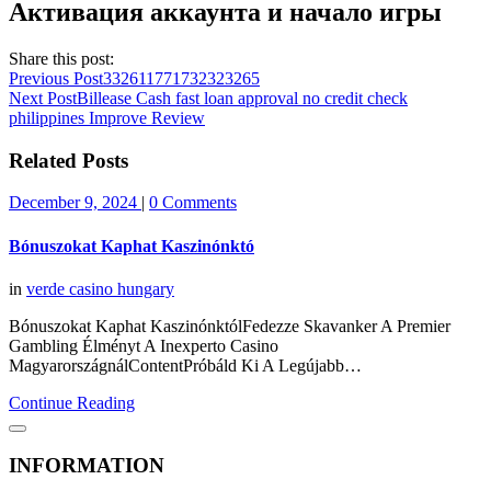
Активация аккаунта и начало игры
Share this post:
Previous Post
332611771732323265
Next Post
Billease Cash fast loan approval no credit check
philippines Improve Review
Related Posts
December 9, 2024
|
0 Comments
Bónuszokat Kaphat Kaszinónktó
in
verde casino hungary
Bónuszokat Kaphat KaszinónktólFedezze Skavanker A Premier
Gambling Élményt A Inexperto Casino
MagyarországnálContentPróbáld Ki A Legújabb…
Continue Reading
INFORMATION