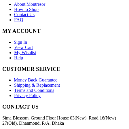
About Montresor
How to Shop
Contact Us
FAQ
MY ACCOUNT
Sign In
View Cart
My Wishlist
Help
CUSTOMER SERVICE
Money Back Guarantee
Shipping & Replacement
Terms and Conditions
Privacy Policy
CONTACT US
Sima Blossom, Ground Floor House 03(New), Road 16(New)
27(Old), Dhanmondi R/A, Dhaka