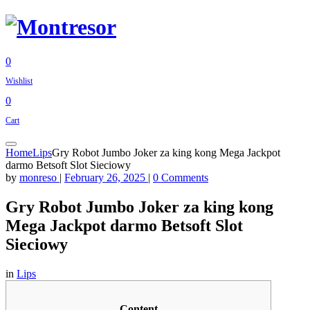
0
Wishlist
0
Cart
Home
Lips
Gry Robot Jumbo Joker za king kong Mega Jackpot
darmo Betsoft Slot Sieciowy
by
monreso
|
February 26, 2025
|
0 Comments
Gry Robot Jumbo Joker za king kong
Mega Jackpot darmo Betsoft Slot
Sieciowy
in
Lips
Content