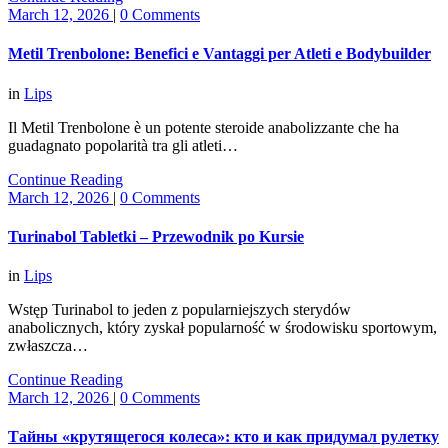
March 12, 2026
|
0 Comments
Metil Trenbolone: Benefici e Vantaggi per Atleti e Bodybuilder
in
Lips
Il Metil Trenbolone è un potente steroide anabolizzante che ha
guadagnato popolarità tra gli atleti…
Continue Reading
March 12, 2026
|
0 Comments
Turinabol Tabletki – Przewodnik po Kursie
in
Lips
Wstęp Turinabol to jeden z popularniejszych sterydów
anabolicznych, który zyskał popularność w środowisku sportowym,
zwłaszcza…
Continue Reading
March 12, 2026
|
0 Comments
Тайны «крутящегося колеса»: кто и как придумал рулетку