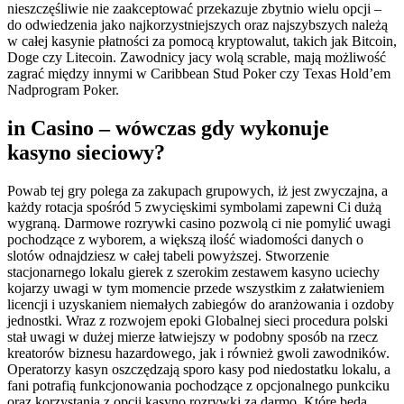
nieszczęśliwie nie zaakceptować przekazuje zbytnio wielu opcji –
do odwiedzenia jako najkorzystniejszych oraz najszybszych należą
w całej kasynie płatności za pomocą kryptowalut, takich jak Bitcoin,
Doge czy Litecoin. Zawodnicy jacy wolą scrable, mają możliwość
zagrać między innymi w Caribbean Stud Poker czy Texas Hold’em
Nadprogram Poker.
in Casino – wówczas gdy wykonuje
kasyno sieciowy?
Powab tej gry polega za zakupach grupowych, iż jest zwyczajna, a
każdy rotacja spośród 5 zwycięskimi symbolami zapewni Ci dużą
wygraną. Darmowe rozrywki casino pozwolą ci nie pomylić uwagi
pochodzące z wyborem, a większą ilość wiadomości danych o
slotów odnajdziesz w całej tabeli powyższej. Stworzenie
stacjonarnego lokalu gierek z szerokim zestawem kasyno uciechy
kojarzy uwagi w tym momencie przede wszystkim z załatwieniem
licencji i uzyskaniem niemałych zabiegów do aranżowania i ozdoby
jednostki. Wraz z rozwojem epoki Globalnej sieci procedura polski
stał uwagi w dużej mierze łatwiejszy w podobny sposób na rzecz
kreatorów biznesu hazardowego, jak i również gwoli zawodników.
Operatorzy kasyn oszczędzają sporo kasy pod niedostatku lokalu, a
fani potrafią funkcjonowania pochodzące z opcjonalnego punkciku
oraz korzystania z opcji kasyno rozrywki za darmo. Które będą