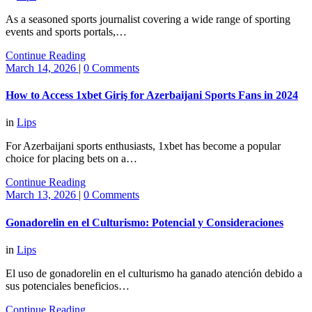
As a seasoned sports journalist covering a wide range of sporting
events and sports portals,…
Continue Reading
March 14, 2026
|
0 Comments
How to Access 1xbet Giriş for Azerbaijani Sports Fans in 2024
in
Lips
For Azerbaijani sports enthusiasts, 1xbet has become a popular
choice for placing bets on a…
Continue Reading
March 13, 2026
|
0 Comments
Gonadorelin en el Culturismo: Potencial y Consideraciones
in
Lips
El uso de gonadorelin en el culturismo ha ganado atención debido a
sus potenciales beneficios…
Continue Reading