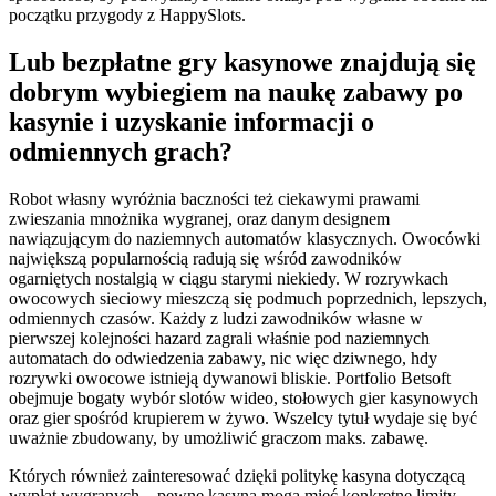
początku przygody z HappySlots.
Lub bezpłatne gry kasynowe znajdują się
dobrym wybiegiem na naukę zabawy po
kasynie i uzyskanie informacji o
odmiennych grach?
Robot własny wyróżnia baczności też ciekawymi prawami
zwieszania mnożnika wygranej, oraz danym designem
nawiązującym do naziemnych automatów klasycznych. Owocówki
największą popularnością radują się wśród zawodników
ogarniętych nostalgią w ciągu starymi niekiedy. W rozrywkach
owocowych sieciowy mieszczą się podmuch poprzednich, lepszych,
odmiennych czasów. Każdy z ludzi zawodników własne w
pierwszej kolejności hazard zagrali właśnie pod naziemnych
automatach do odwiedzenia zabawy, nic więc dziwnego, hdy
rozrywki owocowe istnieją dywanowi bliskie. Portfolio Betsoft
obejmuje bogaty wybór slotów wideo, stołowych gier kasynowych
oraz gier spośród krupierem w żywo. Wszelcy tytuł wydaje się być
uważnie zbudowany, by umożliwić graczom maks. zabawę.
Których również zainteresować dzięki politykę kasyna dotyczącą
wypłat wygranych – pewne kasyna mogą mieć konkretne limity