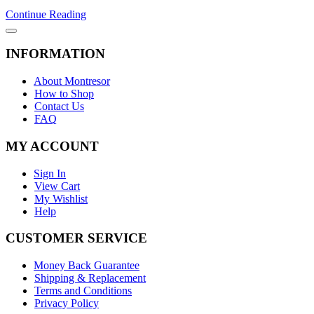
Continue Reading
INFORMATION
About Montresor
How to Shop
Contact Us
FAQ
MY ACCOUNT
Sign In
View Cart
My Wishlist
Help
CUSTOMER SERVICE
Money Back Guarantee
Shipping & Replacement
Terms and Conditions
Privacy Policy