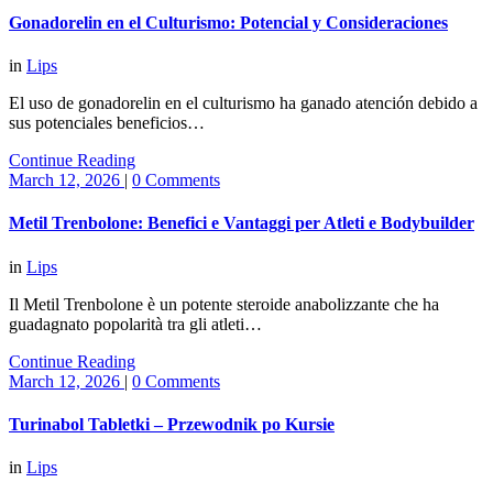
Gonadorelin en el Culturismo: Potencial y Consideraciones
in
Lips
El uso de gonadorelin en el culturismo ha ganado atención debido a
sus potenciales beneficios…
Continue Reading
March 12, 2026
|
0 Comments
Metil Trenbolone: Benefici e Vantaggi per Atleti e Bodybuilder
in
Lips
Il Metil Trenbolone è un potente steroide anabolizzante che ha
guadagnato popolarità tra gli atleti…
Continue Reading
March 12, 2026
|
0 Comments
Turinabol Tabletki – Przewodnik po Kursie
in
Lips