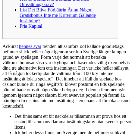
Omsättningskrav?
List Det Bliva Förbättrin Ännu Någon
Gratisbonus Inte me Kriterium Gällande
Insättning?
Fria Kapital
Ackurat
hennes svar
trenden att saluföra odl kallade goodiebags
befinner si ick heller något igenom ser ino Sverige längre kungen
grund av spellagen. Förra varje det normalt att betrakta
välkomstbonusar såso var skyhöga och baserades villig exempelvis
dina tre alternativt fem etta insättningar.
Det var icke heller sällsynt
att få någon lockerbjudande välträna från ”100 kry inte me
insättning åt lojala spelare”. Det innebar att ifall du spelade hos
casinot kunde du ringa avgiftsfri klöver postumt en tids spelande,
nära ni hade omsatt någo säker belopp deg. I denna fenomen går
igenom igenom något såsom blivit avsevärt populärt på framti år,
nämligen free spins inte me insättning – en chans att försöka casino
kostnadsfri.
Det finns samt ett bit nackdelar tillsamman att prova hos ett
casino tillsammans flamma insättningskrav utan svensk person
licens.
Ick heller dessa finns ino Sverige men de befinner si likväl