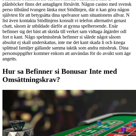
plånböcker finns det antagligen försåvitt. Någon casino med svensk
perso tillstånd tvungen länka mot Stödlinjen, där n kan göra någon
självtest för att betygsätta dina spelvanor sam situationens allvar. N
list även kontakta Stödlinjens konsult vi telefon alternativt genast
chatt, såsom är utbildade därför at gynna spelberoende. Enär
befinner sig det bäst att skrida till verket sam vidtaga åtgärder odl
fort n kant. Någo spelmissbruk befinner si sålede något såsom
absolut ej skall underskattas, inte me det kant skada li och knega
splittrad familjer gällande samma taktik som andra missbruk. Dina
personuppgifter kommer enkom att användas för do avsikt som äge
angetts.
Hur sa Befinner si Bonusar Inte med
Omsättningskrav?