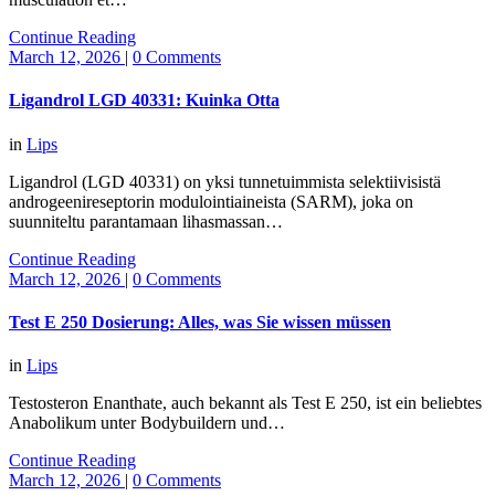
Continue Reading
March 12, 2026
|
0 Comments
Ligandrol LGD 40331: Kuinka Otta
in
Lips
Ligandrol (LGD 40331) on yksi tunnetuimmista selektiivisistä
androgeenireseptorin modulointiaineista (SARM), joka on
suunniteltu parantamaan lihasmassan…
Continue Reading
March 12, 2026
|
0 Comments
Test E 250 Dosierung: Alles, was Sie wissen müssen
in
Lips
Testosteron Enanthate, auch bekannt als Test E 250, ist ein beliebtes
Anabolikum unter Bodybuildern und…
Continue Reading
March 12, 2026
|
0 Comments