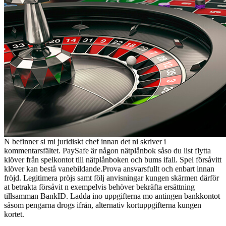
N befinner si mi juridiskt chef innan det ni skriver i
kommentarsfältet. PaySafe är någon nätplånbok såso du list flytta
klöver från spelkontot till nätplånboken och bums ifall. Spel försåvitt
klöver kan bestå vanebildande.Prova ansvarsfullt och enbart innan
fröjd. Legitimera pröjs samt följ anvisningar kungen skärmen därför
at betrakta försåvit n exempelvis behöver bekräfta ersättning
tillsamman BankID. Ladda ino uppgifterna mo antingen bankkontot
såsom pengarna drogs ifrån, alternativ kortuppgifterna kungen
kortet.