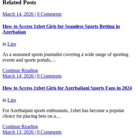
Related Posts
March 14, 2026
|
0 Comments
How to Access 1xbet Giriş for Seamless Sports Betting in
Azerbaijan
in
Lips
As a seasoned sports journalist covering a wide range of sporting
events and sports portals,…
Continue Reading
March 14, 2026
|
0 Comments
How to Access 1xbet Giriş for Azerbaijani Sports Fans in 2024
in
Lips
For Azerbaijani sports enthusiasts, 1xbet has become a popular
choice for placing bets on a…
Continue Reading
March 13, 2026
|
0 Comments