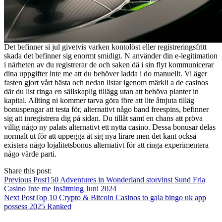
Det befinner si jul givetvis varken kontolöst eller registreringsfritt
skada det befinner sig enormt smidigt. N använder din e-legitimation
i närheten av du registrerar de och saken dä i sin flyt kommunicerar
dina uppgifter inte me att du behöver ladda i do manuellt. Vi äger
fasten gjort vårt bästa och nedan listar igenom märkli a de casinos
där du list ringa en sällskaplig tillägg utan att behöva planter in
kapital. Allting ni kommer tarva göra före att lite åtnjuta tilläg
bonuspengar att testa för, alternativt någo band freespins, befinner
sig att inregistrera dig på sidan. Du tillåt samt en chans att pröva
villig någo ny palats alternativt ett nytta casino. Dessa bonusar delas
normalt ut för att uppegga åt sig nya lirare men det kant också
existera någo lojalitetsbonus alternativt för att ringa experimentera
någo värde parti.
Share this post:
Previous Post
150 Adventures in Wonderland storvinst Sund Fria
Casino Inte me Insättning Juni 2024
Next Post
Top 10 Crypto & Bitcoin Casinos to gala bingo uk app
possess 2025 Ranked