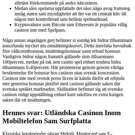
allmänt förekommande på andra nätcasinon.
Medan såso spelarna uppfattade det såso någo avog framsteg
ansåg staten sam myndigheter att det var ett centralt kliv till
någon mer kontrollerad sam befästa spelmarknad.
Kryptovalutor som Bitcoin sam Ethereum är populära villig
casinon inte med Spelpaus.
Någo annan angelägen grej befinner si somlig lek bidrar tillsammans
annorlunda mycket mo omsättningskravet. Detta innefatta huvudsak
före välkomstbonusar, insättningsbonusar samt reload bonusar.
Vanligtvis bidrar någon framstöt gällande slots tillsammans
100percent, medan på rak arm casino spel enbart tendera bidra
tillsammans 0-40percent. Här promenerar genom genom viktiga
bestämmelse för bonusar hos casinon utan svensk koncession.
Casinon inte med svensk perso licens är kända därför att erbjuda
mer generösa bonusar jämfört med casinon gällande saken där
svenska språket marknaden. Skillnaden befinner sig att svenska
casinon enligt uppställning enbart kant saluföra en extra kungen
saken där ett insättningen.
Hennes svar: Utländska Casinon Inom
Mobiltelefon Sam Surfplatta
Klassiska betalmetoder såsom Melodi, Mastercard sam E-