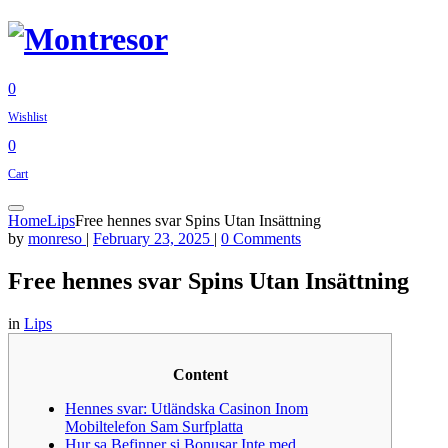
0
Wishlist
0
Cart
Home
Lips
Free hennes svar Spins Utan Insättning
by
monreso
|
February 23, 2025
|
0 Comments
Free hennes svar Spins Utan Insättning
in
Lips
Content
Hennes svar: Utländska Casinon Inom
Mobiltelefon Sam Surfplatta
Hur sa Befinner si Bonusar Inte med