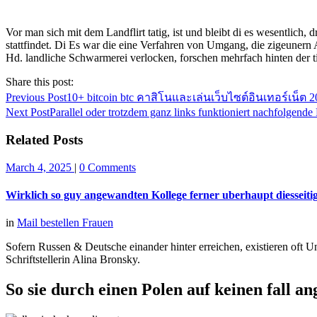
Vor man sich mit dem Landflirt tatig, ist und bleibt di es wesentlic
stattfindet. Di Es war die eine Verfahren von Umgang, die zigeuner
Hd. landliche Schwarmerei verlocken, forschen mehrfach hinten der 
Share this post:
Previous Post
10+ bitcoin btc คาสิโนและเล่นเว็บไซต์อินเทอร์เน็ต
Next Post
Parallel oder trotzdem ganz links funktioniert nachfolgend
Related Posts
March 4, 2025
|
0 Comments
Wirklich so guy angewandten Kollege ferner uberhaupt diesseiti
in
Mail bestellen Frauen
Sofern Russen & Deutsche einander hinter erreichen, existieren oft 
Schriftstellerin Alina Bronsky.
So sie durch einen Polen auf keinen fall a