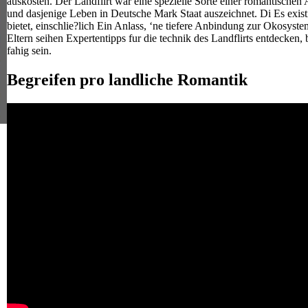
auskosten. Der Landflirt war eine spezielle Sorte einer romantische
und dasjenige Leben in Deutsche Mark Staat auszeichnet. Di Es exist
bietet, einschlie?lich Ein Anlass, ‘ne tiefere Anbindung zur Okosyst
Eltern seihen Expertentipps fur die technik des Landflirts entdecken
fahig sein.
Begreifen pro landliche Romantik