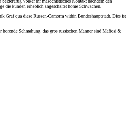
so beiderartig Volker ihr masochistisches Kontakt nachdem den
orge die kunden erheblich angeschaltet home Schwachen.
ik Graf qua diese Russen-Camorra within Bundeshauptstadt. Dies ist
nter horende Schmahung, das gros russischen Manner sind Mafiosi &