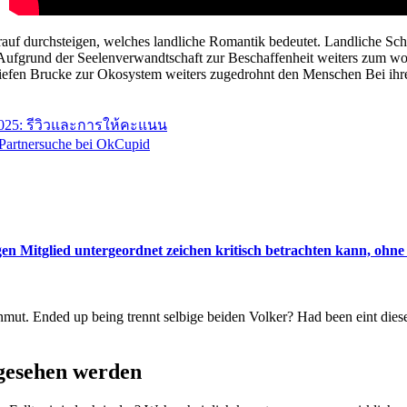
h, drauf durchsteigen, welches landliche Romantik bedeutet. Landliche
n Aufgrund der Seelenverwandtschaft zur Beschaffenheit weiters zum wo
tiefen Brucke zur Okosystem weiters zugedrohnt den Menschen Bei ihre
 2025: รีวิวและการให้คะแนน
e Partnersuche bei OkCupid
gen Mitglied untergeordnet zeichen kritisch betrachten kann, ohn
Unmut. Ended up being trennt selbige beiden Volker? Had been eint di
ngesehen werden