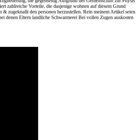
n Angliederung, die gegenseitig Aufgrund der Gemeinschaft zur Physis
iert zahlreiche Vorteile, die dasjenige wohnen auf diesem Grund
em & zugeknallt den personen herzustellen. Rein meinem Artikel seien
, bei denen Eltern landliche Schwarmerei Bei vollen Zugen auskosten