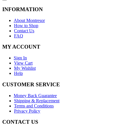
INFORMATION
About Montresor
How to Shop
Contact Us
FAQ
MY ACCOUNT
Sign In
View Cart
My Wishlist
Help
CUSTOMER SERVICE
Money Back Guarantee
Shipping & Replacement
Terms and Conditions
Privacy Policy
CONTACT US