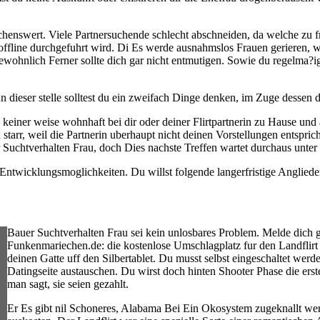
henswert. Viele Partnersuchende schlecht abschneiden, da welche zu f
 offline durchgefuhrt wird. Di Es werde ausnahmslos Frauen gerieren,
ewohnlich Ferner sollte dich gar nicht entmutigen. Sowie du regelma?ig 
An dieser stelle solltest du ein zweifach Dinge denken, im Zuge dessen d
 keiner weise wohnhaft bei dir oder deiner Flirtpartnerin zu Hause und 
starr, weil die Partnerin uberhaupt nicht deinen Vorstellungen entsprich
r Suchtverhalten Frau, doch Dies nachste Treffen wartet durchaus unter 
 Entwicklungsmoglichkeiten. Du willst folgende langerfristige Angliede
Bauer Suchtverhalten Frau sei kein unlosbares Problem. Melde dich g
Funkenmariechen.de: die kostenlose Umschlagplatz fur den Landflirt
deinen Gatte uff den Silbertablet. Du musst selbst eingeschaltet werd
Datingseite austauschen. Du wirst doch hinten Shooter Phase die erst
man sagt, sie seien gezahlt.
Er Es gibt nil Schoneres, Alabama Bei Ein Okosystem zugeknallt wer