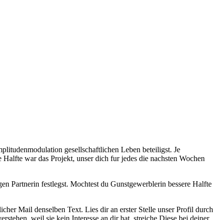
litudenmodulation gesellschaftlichen Leben beteiligst. Je
e Halfte war das Projekt, unser dich fur jedes die nachsten Wochen
en Partnerin festlegst. Mochtest du Gunstgewerblerin bessere Halfte
er Mail denselben Text. Lies dir an erster Stelle unser Profil durch
tehen, weil sie kein Interesse an dir hat, streiche Diese bei deiner