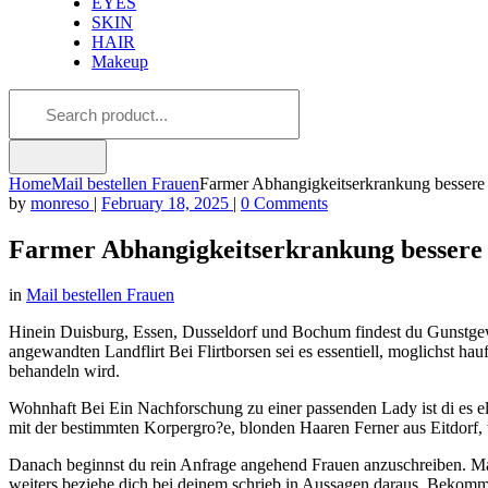
EYES
SKIN
HAIR
Makeup
Home
Mail bestellen Frauen
Farmer Abhangigkeitserkrankung bessere 
by
monreso
|
February 18, 2025
|
0 Comments
Farmer Abhangigkeitserkrankung bessere H
in
Mail bestellen Frauen
Hinein Duisburg, Essen, Dusseldorf und Bochum findest du Gunstgewerb
angewandten Landflirt Bei Flirtborsen sei es essentiell, moglichst h
behandeln wird.
Wohnhaft Bei Ein Nachforschung zu einer passenden Lady ist di es ele
mit der bestimmten Korpergro?e, blonden Haaren Ferner aus Eitdorf, 
Danach beginnst du rein Anfrage angehend Frauen anzuschreiben. Mache
weiters beziehe dich bei deinem schrieb in Aussagen daraus. Bekommst 