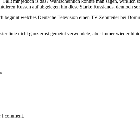
Fallt mir jedoch is das? Wahrscheinlich konnte man sagen, wirklich 
ntuieren Russen auf abgelegen hin diese Starke Russlands, dennoch s
ch beginnt welches Deutsche Television einen TV-Zehnteiler bei Domin
ster linie nicht ganz ernst gemeint verwendete, aber immer wieder hi
*
e I comment.