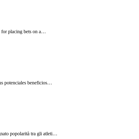
e for placing bets on a…
us potenciales beneficios…
ato popolarità tra gli atleti…