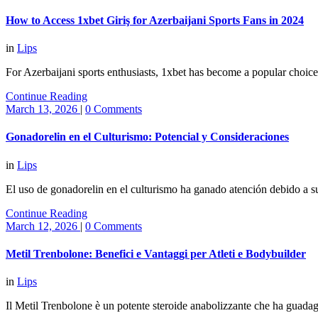
How to Access 1xbet Giriş for Azerbaijani Sports Fans in 2024
in
Lips
For Azerbaijani sports enthusiasts, 1xbet has become a popular choic
Continue Reading
March 13, 2026
|
0 Comments
Gonadorelin en el Culturismo: Potencial y Consideraciones
in
Lips
El uso de gonadorelin en el culturismo ha ganado atención debido a s
Continue Reading
March 12, 2026
|
0 Comments
Metil Trenbolone: Benefici e Vantaggi per Atleti e Bodybuilder
in
Lips
Il Metil Trenbolone è un potente steroide anabolizzante che ha guadagn