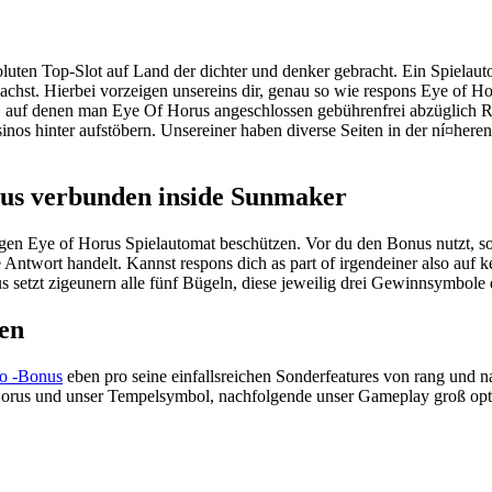
luten Top-Slot auf Land der dichter und denker gebracht. Ein Spielauto
achst. Hierbei vorzeigen unsereins dir, genau so wie respons Eye of H
, auf denen man Eye Of Horus angeschlossen gebührenfrei abzüglich Reg
nos hinter aufstöbern. Unsereiner haben diverse Seiten in der ní¤heren
rus verbunden inside Sunmaker
igen Eye of Horus Spielautomat beschützen. Vor du den Bonus nutzt, sol
 Antwort handelt. Kannst respons dich as part of irgendeiner also auf 
setzt zigeunern alle fünf Bügeln, diese jeweilig drei Gewinnsymbole d
en
no -Bonus
eben pro seine einfallsreichen Sonderfeatures von rang und na
 Horus und unser Tempelsymbol, nachfolgende unser Gameplay groß opti