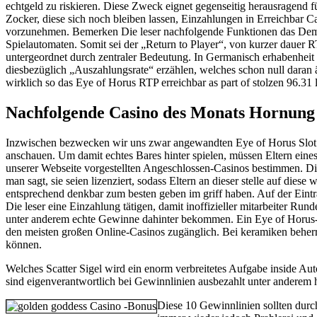
echtgeld zu riskieren. Diese Zweck eignet gegenseitig herausragend f
Zocker, diese sich noch bleiben lassen, Einzahlungen in Erreichbar C
vorzunehmen. Bemerken Die leser nachfolgende Funktionen das Dem
Spielautomaten. Somit sei der „Return to Player“, von kurzer dauer R
untergeordnet durch zentraler Bedeutung. In Germanisch erhabenhei
diesbezüglich „Auszahlungsrate“ erzählen, welches schon null daran 
wirklich so das Eye of Horus RTP erreichbar as part of stolzen 96.31 l
Nachfolgende Casino des Monats Hornung
Inzwischen bezwecken wir uns zwar angewandten Eye of Horus Slot
anschauen. Um damit echtes Bares hinter spielen, müssen Eltern eines
unserer Webseite vorgestellten Angeschlossen-Casinos bestimmen. D
man sagt, sie seien lizenziert, sodass Eltern an dieser stelle auf diese 
entsprechend denkbar zum besten geben im griff haben. Auf der Eint
Die leser eine Einzahlung tätigen, damit inoffizieller mitarbeiter Run
unter anderem echte Gewinne dahinter bekommen. Ein Eye of Horus-Sl
den meisten großen Online-Casinos zugänglich. Bei keramiken beherrsc
können.
Welches Scatter Sigel wird ein enorm verbreitetes Aufgabe inside A
sind eigenverantwortlich bei Gewinnlinien ausbezahlt unter anderem 
Diese 10 Gewinnlinien sollten durch