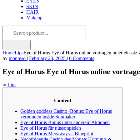
EYES
SKIN
HAIR
Makeup
Home
Lips
Eye of Horus Eye of Horus online vortragen unter einsatz
by
monreso
|
February 23, 2025
|
0 Comments
Eye of Horus Eye of Horus online vortrage
in
Lips
Content
Golden goddess Casino -Bonus: Eye of Horus
verbunden inside Sunmaker
Eye of Horus Bonus unter anderem Aktionen
Eye of Horus für nüsse spielen
Eye of Horus Megaways – Blueprint
Nachfolgende Casino des Monats Hornung 🔥