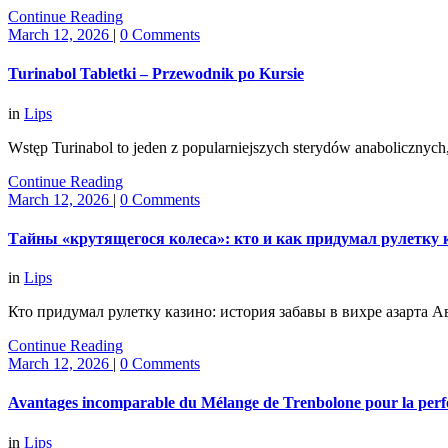
Continue Reading
March 12, 2026
|
0 Comments
Turinabol Tabletki – Przewodnik po Kursie
in
Lips
Wstęp Turinabol to jeden z popularniejszych sterydów anaboliczny
Continue Reading
March 12, 2026
|
0 Comments
Тайны «крутящегося колеса»: кто и как придумал рулетку к
in
Lips
Кто придумал рулетку казино: история забавы в вихре азарта
Continue Reading
March 12, 2026
|
0 Comments
Avantages incomparable du Mélange de Trenbolone pour la perf
in
Lips