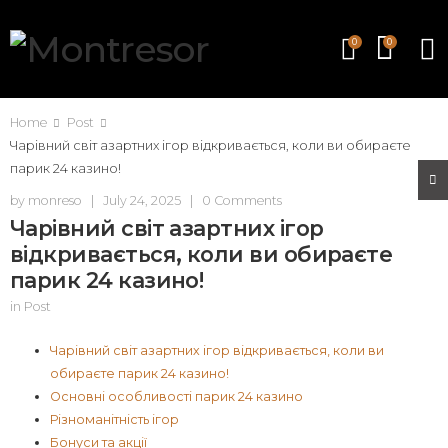
0
0
Home
Post
Чарівний світ азартних ігор відкривається, коли ви обираєте
парик 24 казино!
by
monreso
|
July 24, 2025
|
0 Comments
Чарівний світ азартних ігор
відкривається, коли ви обираєте
парик 24 казино!
in
Post
Чарівний світ азартних ігор відкривається, коли ви
обираєте парик 24 казино!
Основні особливості парик 24 казино
Різноманітність ігор
Бонуси та акції