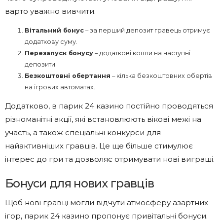
варто уважно вивчити.
Вітальний бонус
– за перший депозит гравець отримує
додаткову суму.
Перезапуск бонусу
– додаткові кошти на наступні
депозити.
Безкоштовні обертання
– кілька безкоштовних обертів
на ігрових автоматах.
Додатково, в парик 24 казино постійно проводяться
різноманітні акції, які встановлюють вікові межі на
участь, а також спеціальні конкурси для
найактивніших гравців. Це ще більше стимулює
інтерес до гри та дозволяє отримувати нові виграші.
Бонуси для нових гравців
Щоб нові гравці могли відчути атмосферу азартних
ігор, парик 24 казино пропонує привітальні бонуси.