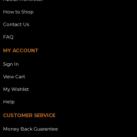
How to Shop
Contact Us
FAQ
MY ACCOUNT
Sign In
View Cart
My Wishlist
Help
CUSTOMER SERVICE
Money Back Guarantee