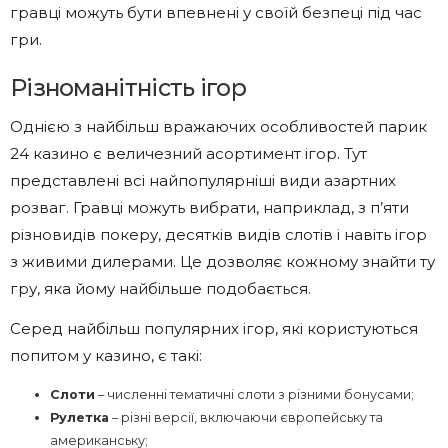
гравці можуть бути впевнені у своїй безпеці під час
гри.
Різноманітність ігор
Однією з найбільш вражаючих особливостей парик
24 казино є величезний асортимент ігор. Тут
представлені всі найпопулярніші види азартних
розваг. Гравці можуть вибрати, наприклад, з п’яти
різновидів покеру, десятків видів слотів і навіть ігор
з живими дилерами. Це дозволяє кожному знайти ту
гру, яка йому найбільше подобається.
Серед найбільш популярних ігор, які користуються
попитом у казино, є такі:
Слоти
– численні тематичні слоти з різними бонусами;
Рулетка
– різні версії, включаючи європейську та
американську;