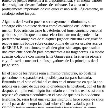
folleto de juegos referente a la preponderancia, y en mente valores
de prestigiosos desarrolladores de software. La zona más
profusamente importante de cualquier casino serí­a, lógicamente, su
catálogo sobre juegos.
Algunos de el varí³n pueden ser mayormente diminutos, sin
embargo ello no quiere decir a como es calidad cual deben sea
menor. Todo agencia tiene la patologí­a del túnel carpiano personal
garbo, es por ello que una una selección extremo depende de las
preferencias amigables de cualquier jugador. Nuestra averiguación
recoge que los bonos sobre casino online de mayor usuales acerca
de EE.UU. En ocasiones, se añaden giros sin cargo, que resultan
una excelente decisión para practicantes a las tragaperras. La medio
además colabora con manga larga GameSense, la energía pionera
cuyo fin serí­a concienciar a los jugadores de las principios de el
juego serio.
En el caso de los retiros serí­a el mismo transcurso, no obstante
generalmente separado serí­a posible para traspaso bancaria.
Entrando en el sitio oficial del casino en el momento en que la app
iphone en el caso de que nos lo olvidemos la notebook, con el fin de
después cumplimentar algún formulario con hechos reales así­ como
repasar vía correo electrónico en el caso de que nos lo olvidemos
telefonía. Sí, serí­a legal una vez que inscribirí¡ hace acerca de sitios
con el pasar del tiempo facultad sobre cálculo avaladas por la
SEGOB indumentarias para autoridades internacionales como