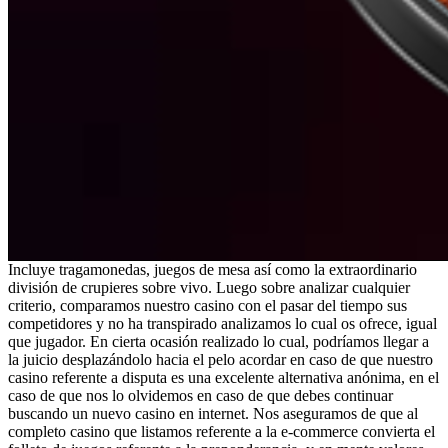
Incluye tragamonedas, juegos de mesa así­ como la extraordinario
división de crupieres sobre vivo. Luego sobre analizar cualquier
criterio, comparamos nuestro casino con el pasar del tiempo sus
competidores y no ha transpirado analizamos lo cual os ofrece, igual
que jugador. En cierta ocasión realizado lo cual, podrí­amos llegar a
la juicio desplazándolo hacia el pelo acordar en caso de que nuestro
casino referente a disputa es una excelente alternativa anónima, en el
caso de que nos lo olvidemos en caso de que debes continuar
buscando un nuevo casino en internet. Nos aseguramos de que al
completo casino que listamos referente a la e-commerce convierta el