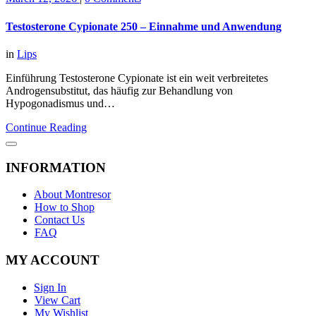
Testosterone Cypionate 250 – Einnahme und Anwendung
in
Lips
Einführung Testosterone Cypionate ist ein weit verbreitetes
Androgensubstitut, das häufig zur Behandlung von
Hypogonadismus und…
Continue Reading
INFORMATION
About Montresor
How to Shop
Contact Us
FAQ
MY ACCOUNT
Sign In
View Cart
My Wishlist