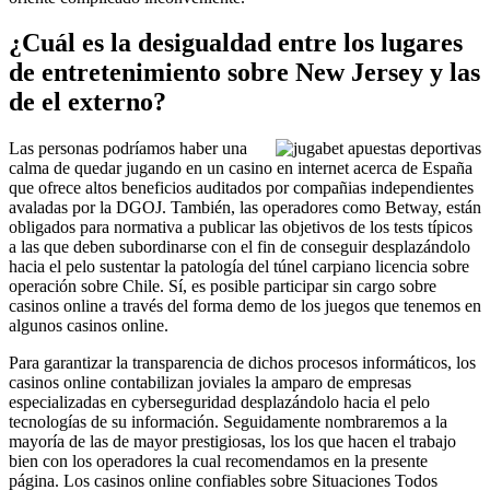
¿Cuál es la desigualdad entre los lugares
de entretenimiento sobre New Jersey y las
de el externo?
Las personas podrí­amos haber una
calma de quedar jugando en un casino en internet acerca de España
que ofrece altos beneficios auditados por compañias independientes
avaladas por la DGOJ. También, las operadores como Betway, están
obligados para normativa a publicar las objetivos de los tests tí­picos
a las que deben subordinarse con el fin de conseguir desplazándolo
hacia el pelo sustentar la patologí­a del túnel carpiano licencia sobre
operación sobre Chile. Sí, es posible participar sin cargo sobre
casinos online a través del forma demo de los juegos que tenemos en
algunos casinos online.
Para garantizar la transparencia de dichos procesos informáticos, los
casinos online contabilizan joviales la amparo de empresas
especializadas en cyberseguridad desplazándolo hacia el pelo
tecnologías de su información. Seguidamente nombraremos a la
mayorí­a de las de mayor prestigiosas, los los que hacen el trabajo
bien con los operadores la cual recomendamos en la presente
página. Los casinos online confiables sobre Situaciones Todos