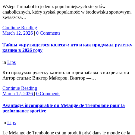
Wstęp Turinabol to jeden z popularniejszych sterydów
anabolicznych, który zyskał popularność w środowisku sportowym,
zwłaszcza…
Continue Reading
March 12, 2026
|
0 Comments
Тайны «крутящегося колеса»: кто и как придумал рулетку
казино в 2026 году
in
Lips
Кто придумал рулетку казино: история забавы в вихре азарта
Автор статьи: Виктор Майоров. Виктор —…
Continue Reading
March 12, 2026
|
0 Comments
Avantages incomparable du Mélange de Trenbolone pour la
performance sportive
in
Lips
Le Mélange de Trenbolone est un produit prisé dans le monde de la