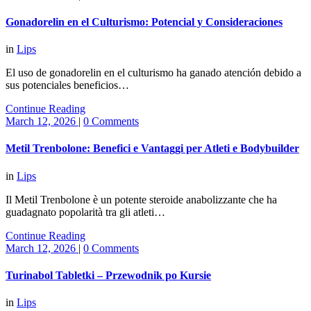
Gonadorelin en el Culturismo: Potencial y Consideraciones
in
Lips
El uso de gonadorelin en el culturismo ha ganado atención debido a
sus potenciales beneficios…
Continue Reading
March 12, 2026
|
0 Comments
Metil Trenbolone: Benefici e Vantaggi per Atleti e Bodybuilder
in
Lips
Il Metil Trenbolone è un potente steroide anabolizzante che ha
guadagnato popolarità tra gli atleti…
Continue Reading
March 12, 2026
|
0 Comments
Turinabol Tabletki – Przewodnik po Kursie
in
Lips