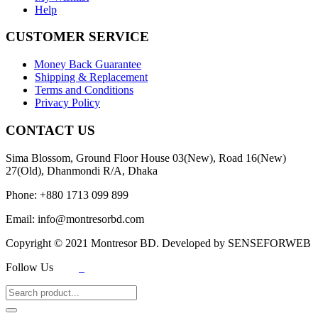
Help
CUSTOMER SERVICE
Money Back Guarantee
Shipping & Replacement
Terms and Conditions
Privacy Policy
CONTACT US
Sima Blossom, Ground Floor House 03(New), Road 16(New)
27(Old), Dhanmondi R/A, Dhaka
Phone: +880 1713 099 899
Email: info@montresorbd.com
Copyright © 2021 Montresor BD. Developed by SENSEFORWEB
Follow Us