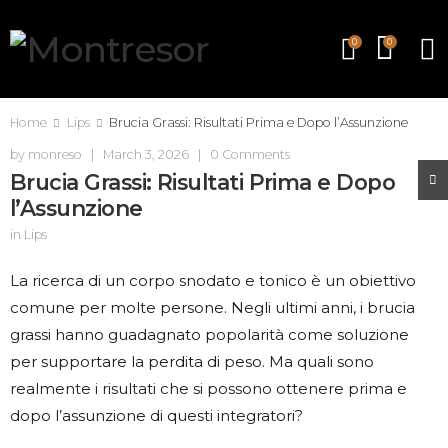
0
0
Home
Lips
Brucia Grassi: Risultati Prima e Dopo l’Assunzione
by
monreso
|
March 3, 2026
|
0 Comments
Brucia Grassi: Risultati Prima e Dopo
l’Assunzione
in
Lips
La ricerca di un corpo snodato e tonico è un obiettivo
comune per molte persone. Negli ultimi anni, i brucia
grassi hanno guadagnato popolarità come soluzione
per supportare la perdita di peso. Ma quali sono
realmente i risultati che si possono ottenere prima e
dopo l’assunzione di questi integratori?