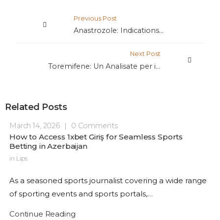
Previous Post
Anastrozole: Indications for Use
Next Post
Toremifene: Un Analisate per i Culturisti
Related Posts
March 14, 2026
|
0 Comments
How to Access 1xbet Giriş for Seamless Sports
Betting in Azerbaijan
in
Lips
As a seasoned sports journalist covering a wide range
of sporting events and sports portals,…
Continue Reading