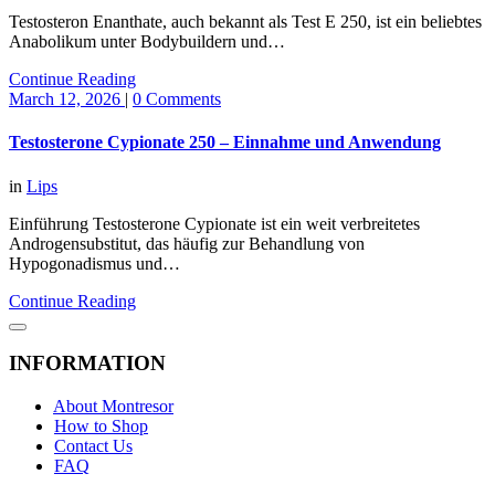
Testosteron Enanthate, auch bekannt als Test E 250, ist ein beliebtes
Anabolikum unter Bodybuildern und…
Continue Reading
March 12, 2026
|
0 Comments
Testosterone Cypionate 250 – Einnahme und Anwendung
in
Lips
Einführung Testosterone Cypionate ist ein weit verbreitetes
Androgensubstitut, das häufig zur Behandlung von
Hypogonadismus und…
Continue Reading
INFORMATION
About Montresor
How to Shop
Contact Us
FAQ