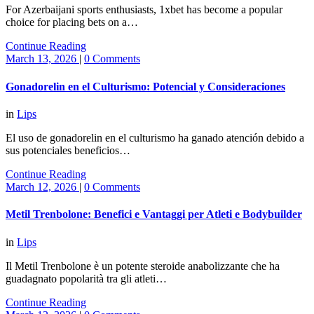
For Azerbaijani sports enthusiasts, 1xbet has become a popular
choice for placing bets on a…
Continue Reading
March 13, 2026
|
0 Comments
Gonadorelin en el Culturismo: Potencial y Consideraciones
in
Lips
El uso de gonadorelin en el culturismo ha ganado atención debido a
sus potenciales beneficios…
Continue Reading
March 12, 2026
|
0 Comments
Metil Trenbolone: Benefici e Vantaggi per Atleti e Bodybuilder
in
Lips
Il Metil Trenbolone è un potente steroide anabolizzante che ha
guadagnato popolarità tra gli atleti…
Continue Reading