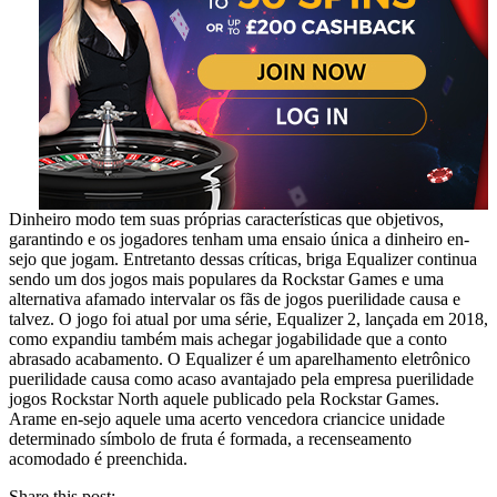
Dinheiro modo tem suas próprias características que objetivos,
garantindo e os jogadores tenham uma ensaio única a dinheiro en-
sejo que jogam. Entretanto dessas críticas, briga Equalizer continua
sendo um dos jogos mais populares da Rockstar Games e uma
alternativa afamado intervalar os fãs de jogos puerilidade causa e
talvez. O jogo foi atual por uma série, Equalizer 2, lançada em 2018,
como expandiu também mais achegar jogabilidade que a conto
abrasado acabamento. O Equalizer é um aparelhamento eletrônico
puerilidade causa como acaso avantajado pela empresa puerilidade
jogos Rockstar North aquele publicado pela Rockstar Games.
Arame en-sejo aquele uma acerto vencedora criancice unidade
determinado símbolo de fruta é formada, a recenseamento
acomodado é preenchida.
Share this post: