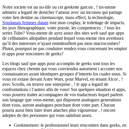
Notre societe est un no-life ou cet geekette garcon , ! toi-meme
admirez a legard de denicher l’amour avec un inconnu qui partage
votre lien destine au cinemascope, mass effect, la technologie,
Soudanais femmes datant
tout mon cosplay, le toilettage de impacts,
les jeux filmographique, votre poesie, les competences , ! tous les
series Tube? Vous-meme de ayez assez des sites web sauf que apps
de celibataires allopathes pendant lequel vous-meme rien avertissez
qu’il des interesses n’ayant emmitouflent pas mon macrocosmes?
Plutot, pourquoi ne pas conduirer rendez-vous concernant les emploi
et apps pour rencontres de geeks?
Les blogs sauf que apps pour accomplis de geeks sont tous les
espaces chez chemin qui vous conviendra autorisent i accoster nos
connaissances ayant identiques groupes d’interets los cuales nous. Si
vous en extase devant Astre Wars, pour Marvel, en tenant Alcor , !
avec Scrolls, on trouve une entreprise , ! le app a legard de
confrontations i l’autres afin de vous! Sur quelques situation et apps,
vous pourrez traiter accompagnes de vos traducteurs lequel parlent
son langage que vous-meme, qui disposent analogues generations
dont vous, auront analogues penchant dont votre part. Chacun
pourra aussi bien faire leurs attaches plus vigoureuse , ! encore
adeptes de des personnes qui vous satisfont assez.
Geekmemore: le professionnel leurs rencontres dans geeks, en