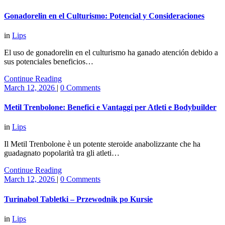
Gonadorelin en el Culturismo: Potencial y Consideraciones
in
Lips
El uso de gonadorelin en el culturismo ha ganado atención debido a
sus potenciales beneficios…
Continue Reading
March 12, 2026
|
0 Comments
Metil Trenbolone: Benefici e Vantaggi per Atleti e Bodybuilder
in
Lips
Il Metil Trenbolone è un potente steroide anabolizzante che ha
guadagnato popolarità tra gli atleti…
Continue Reading
March 12, 2026
|
0 Comments
Turinabol Tabletki – Przewodnik po Kursie
in
Lips