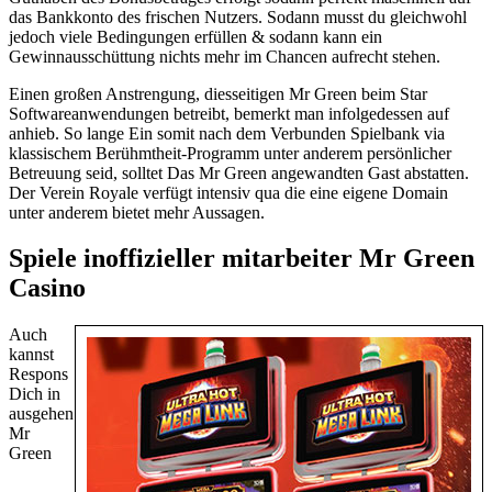
das Bankkonto des frischen Nutzers. Sodann musst du gleichwohl
jedoch viele Bedingungen erfüllen & sodann kann ein
Gewinnausschüttung nichts mehr im Chancen aufrecht stehen.
Einen großen Anstrengung, diesseitigen Mr Green beim Star
Softwareanwendungen betreibt, bemerkt man infolgedessen auf
anhieb. So lange Ein somit nach dem Verbunden Spielbank via
klassischem Berühmtheit-Programm unter anderem persönlicher
Betreuung seid, solltet Das Mr Green angewandten Gast abstatten.
Der Verein Royale verfügt intensiv qua die eine eigene Domain
unter anderem bietet mehr Aussagen.
Spiele inoffizieller mitarbeiter Mr Green
Casino
Auch
kannst
Respons
Dich in
ausgehen
Mr
Green