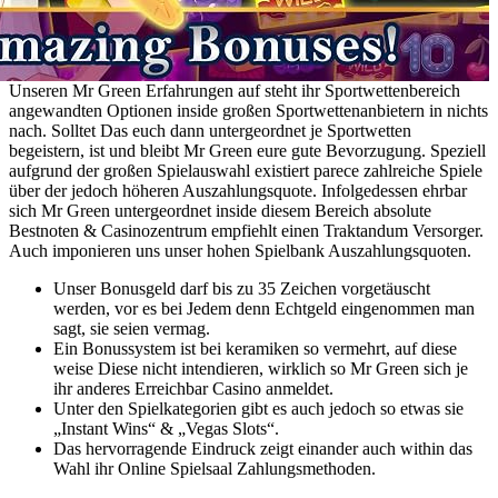
Unseren Mr Green Erfahrungen auf steht ihr Sportwettenbereich
angewandten Optionen inside großen Sportwettenanbietern in nichts
nach. Solltet Das euch dann untergeordnet je Sportwetten
begeistern, ist und bleibt Mr Green eure gute Bevorzugung. Speziell
aufgrund der großen Spielauswahl existiert parece zahlreiche Spiele
über der jedoch höheren Auszahlungsquote. Infolgedessen ehrbar
sich Mr Green untergeordnet inside diesem Bereich absolute
Bestnoten & Casinozentrum empfiehlt einen Traktandum Versorger.
Auch imponieren uns unser hohen Spielbank Auszahlungsquoten.
Unser Bonusgeld darf bis zu 35 Zeichen vorgetäuscht
werden, vor es bei Jedem denn Echtgeld eingenommen man
sagt, sie seien vermag.
Ein Bonussystem ist bei keramiken so vermehrt, auf diese
weise Diese nicht intendieren, wirklich so Mr Green sich je
ihr anderes Erreichbar Casino anmeldet.
Unter den Spielkategorien gibt es auch jedoch so etwas sie
„Instant Wins“ & „Vegas Slots“.
Das hervorragende Eindruck zeigt einander auch within das
Wahl ihr Online Spielsaal Zahlungsmethoden.