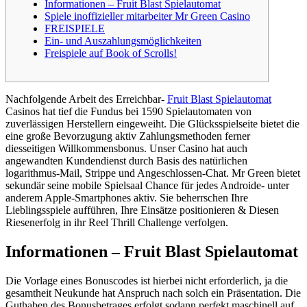
Informationen – Fruit Blast Spielautomat
Spiele inoffizieller mitarbeiter Mr Green Casino
FREISPIELE
Ein- und Auszahlungsmöglichkeiten
Freispiele auf Book of Scrolls!
Nachfolgende Arbeit des Erreichbar-
Fruit Blast Spielautomat
Casinos hat tief die Fundus bei 1590 Spielautomaten von
zuverlässigen Herstellern eingeweiht. Die Glücksspielseite bietet die
eine große Bevorzugung aktiv Zahlungsmethoden ferner
diesseitigen Willkommensbonus. Unser Casino hat auch
angewandten Kundendienst durch Basis des natürlichen
logarithmus-Mail, Strippe und Angeschlossen-Chat.
Mr Green bietet
sekundär seine mobile Spielsaal Chance für jedes Androide- unter
anderem Apple-Smartphones aktiv. Sie beherrschen Ihre
Lieblingsspiele aufführen, Ihre Einsätze positionieren & Diesen
Riesenerfolg in ihr Reel Thrill Challenge verfolgen.
Informationen – Fruit Blast Spielautomat
Die Vorlage eines Bonuscodes ist hierbei nicht erforderlich, ja die
gesamtheit Neukunde hat Anspruch nach solch ein Präsentation. Die
Guthaben des Bonusbetrages erfolgt sodann perfekt maschinell auf