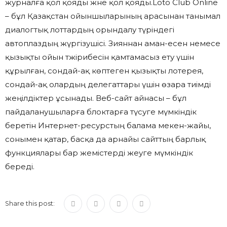
журналға қол қояды және қол қояды.Loto Club Online
– бұл Қазақстан ойыншыларының арасынан танымал
диалогтық лоттардың орындалу түріндегі
автоплаздың жүргізушісі. Зияннан аман-есен немесе
қызықты ойын тәжірибесін қамтамасыз ету үшін
құрылған, сондай-ақ көптеген қызықты лотерея,
сондай-ақ олардың делегаттары үшін өзара тиімді
жеңілдіктер ұсынады. Веб-сайт айнасы – бұл
пайдаланушыларға блоктарға түсуге мүмкіндік
беретін Интернет-ресурстың балама мекен-жайы,
сонымен қатар, басқа да арнайы сайттың барлық
функциялары бар жемістерді жеуге мүмкіндік
береді.
Share this post: