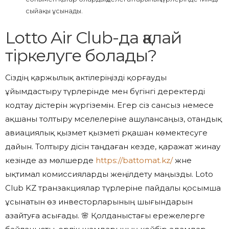
сыйақы ұсынады.
Lotto Air Club-да қалай
тіркелуге болады?
Сіздің қаржылық актілеріңізді қорғауды
ұйымдастыру түрлерінде мен бүгінгі деректерді
кодтау әдістерін жүргіземін. Егер сіз сансыз немесе
ақшаны толтыру мәселелеріне ашулансаңыз, отандық
авиациялық қызмет қызметі әрқашан көмектесуге
дайын. Толтыру әдісін таңдаған кезде, қаражат жинау
кезінде аз мөлшерде
https://battomat.kz/
және
ықтимал комиссияларды жеңілдету маңызды. Loto
Club KZ транзакциялар түрлеріне пайдалы қосымша
ұсынатын өз инвесторларының шығындарын
азайтуға асығады. 🌸 Қолданыстағы ережелерге