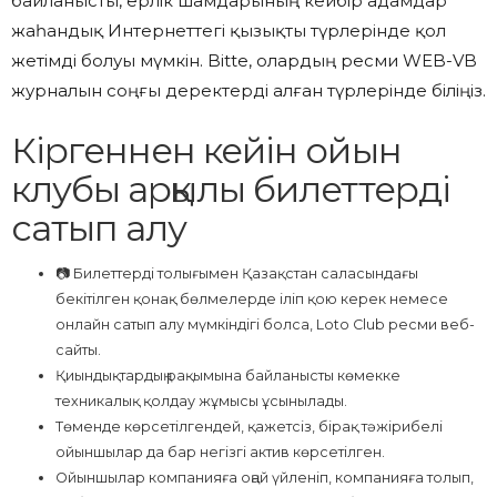
байланысты, ерлік шамдарының кейбір адамдар
жаһандық Интернеттегі қызықты түрлерінде қол
жетімді болуы мүмкін. Bitte, олардың ресми WEB-VB
журналын соңғы деректерді алған түрлерінде біліңіз.
Кіргеннен кейін ойын
клубы арқылы билеттерді
сатып алу
📷 Билеттерді толығымен Қазақстан саласындағы
бекітілген қонақ бөлмелерде іліп қою керек немесе
онлайн сатып алу мүмкіндігі болса, Loto Club ресми веб-
сайты.
Қиындықтардың рақымына байланысты көмекке
техникалық қолдау жұмысы ұсынылады.
Төменде көрсетілгендей, қажетсіз, бірақ тәжірибелі
ойыншылар да бар негізгі актив көрсетілген.
Ойыншылар компанияға оңай үйленіп, компанияға толып,