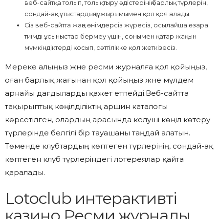
веб-сайтқа толып, толықтыру әдістерінің барлық түрлерін,
сондай-ақ ұтыстардың тұжырымымен қол қоя алады.
Сіз веб-сайтта жаңа өнімдерсіз жүресіз, осылайша өзара
тиімді ұсыныстар бермеу үшін, сонымен қатар жақын
мүмкіндіктерді қосып, сәттілікке қол жеткізесіз.
Мереке алыңыз және ресми журналға қол қойыңыз,
оған барлық жағынан қол қойыңыз және мүлдем
арнайы дағдыларды қажет етпейді.Веб-сайтта
тақырыптық көңілділіктің аршин каталогы
көрсетілген, олардың арасында келуші көңіл көтеру
түрлерінде белгілі бір тауашаны таңдай алатын.
Төменде клубтардың көптеген түрлерінің, сондай-ақ
көптеген клуб түрлеріндегі лотереялар қайта
қаралады.
Lotoclub интерактивті
казино Ресми журналы