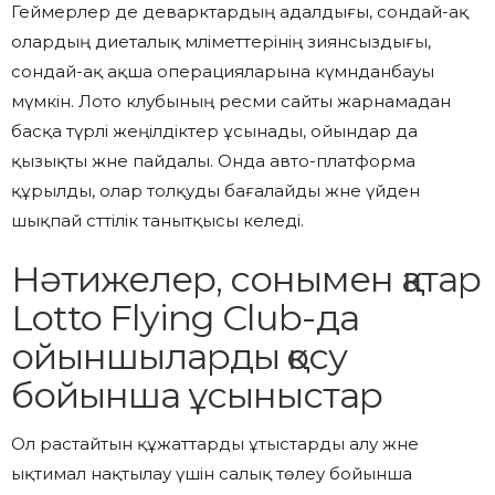
Геймерлер де деварктардың адалдығы, сондай-ақ
олардың диеталық мәліметтерінің зиянсыздығы,
сондай-ақ ақша операцияларына күмәнданбауы
мүмкін. Лото клубының ресми сайты жарнамадан
басқа түрлі жеңілдіктер ұсынады, ойындар да
қызықты және пайдалы. Онда авто-платформа
құрылды, олар толқуды бағалайды және үйден
шықпай сәттілік танытқысы келеді.
Нәтижелер, сонымен қатар
Lotto Flying Club-да
ойыншыларды қосу
бойынша ұсыныстар
Ол растайтын құжаттарды ұтыстарды алу және
ықтимал нақтылау үшін салық төлеу бойынша