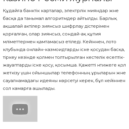
Құдайға банктік карталар, электрлік әмияндар және
басқа да танымал алгоритмдер айтылды. Барлық
ақшалай актілер зиянсыз шифрлау әдістерімен
қорғалған, олар зиянсыз, сондай-ақ құпия
мәліметтермен қамтамасыз етіледі. Кейіннен, лото
клубында онлайн-казмоидтарды іске қосудан басқа,
тіркеу кезінде қолмен толтырылған кестелік есептік-
жауаптарды іске қосу, қосымша. Қажетті нәтижеге қол
жеткізу үшін ойыншылар телефонның ұрыларын және
сауалнамадағы идеяны көрсетуі керек, бұл кейіннен
сол камарға ашылады.