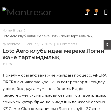
0
0
Home
Lips
Loto Aero клубындағы мереке Логин және тартымдылық
by
monreso
|
February 13, 2025
|
0 Comments
Loto Aero клубындағы мереке Логин
және тартымдылық
in
Lips
Тіркелу – осы алфавит және жылдам процесс, FiRERA
FiRERA акцияларға қосымша лотереяларды таңдау
үшін қабылдауға мүмкіндік береді. Біздің
кеңестермен жұмыс жасай отырып, сіз тұра аласыз,
сонымен қатар бірнеше минут ішінде жасай аласыз.
KZ Game Club компаниясы «Бинго» клубы 37 және