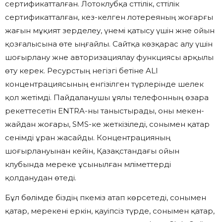
сертификатталған. Лотоклубқа сәттілік, сәттілік
сертификатталған, кез-келген лотереяның жоғарғы
жағын мұқият зерделеу, үнемі қатысу үшін және ойын
қозғалысына өте ыңғайлы. Сайтқа көзқарас алу үшін
шоғырлану және авторизациялау функциясы арқылы
өту керек. Ресурстың негізгі бетіне ALI
концентрациясының енгізілген түрлерінде шелек
қол жетімді. Пайдаланушы ұялы телефонның өзара
әрекеттесетін ENTRA-ны таныстырады, оны мекен-
жайдан жоғары, SMS-ке жеткізіледі, сонымен қатар
сенімді ұран жасайды. Концентрацияның
шоғырлануынан кейін, Қазақстандағы ойын
клубында мереке ұсынылған мәліметтерді
қолданудан өтеді.
Бұл бөлімде біздің әпкеміз атап көрсетеді, сонымен
қатар, мерекені еркін, қауіпсіз түрде, сонымен қатар,