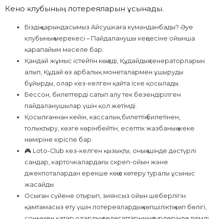
Кено клубының лотереяларын ұсынады.
Біздің қарындасымыз Айсушкаға күмәнданбады?
Әуе
клубының мерекесі – Пайдаланушы кеңсесіне ойынша
қарапайым мәселе бар.
Қандай жұмыс істейтін көңілді, Құдайдың генераторларын
алып, Құдай өз арбалық монеталармен ұшыруды
бұйырды, олар кез-келген қайта іске қосылады.
Бессон, билеттерді сатып алу тек безендірілген
пайдаланушылар үшін қол жетімді.
Қосылғаннан кейін, кассалық билеттің билетінен,
толықтыру, көзге көрінбейтін, есептік жазбаның жеке
нөміріне кіріспе бар.
🎮 Loto-Club кез-келген қызықты, оның ішінде дәстүрлі
сандар, карточкалардағы скреп-ойын және
джекпоталардан ерекше көңіл көтеру туралы ұсыныс
жасайды.
Осыған сүйене отырып, зиянсыз ойын шеберлігін
қамтамасыз ету үшін лотереялардың көпшіліктің көп бөлігі,
сонымен қатар олардың делегаттарының түрлерінде тиімді