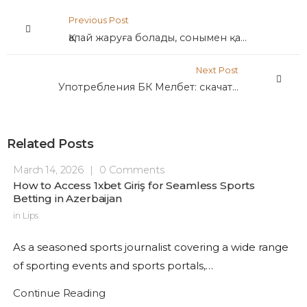
Previous Post
Қалай жаруға болады, сонымен қатар AERO клубының ойынының сайтымен көбірек жеңіске жету керек?
Next Post
Употребления БК Мелбет: скачать подвижное приложение Melbet на автомат, обзор, ответы, скидки вне установку
Related Posts
March 14, 2026
|
0 Comments
How to Access 1xbet Giriş for Seamless Sports
Betting in Azerbaijan
in
Lips
As a seasoned sports journalist covering a wide range
of sporting events and sports portals,…
Continue Reading